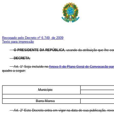
Revogado pelo Decreto nº 6.749, de 2009
Texto para impressão
O PRESIDENTE DA REPÚBLICA
, usando da atribuição que lhe co
DECRETA:
Art. 1° Seja incluído no
Anexo II do Plano Geral de Convocação para
quadro a seguir:
Município
Barra Mansa
Art. 2° Este Decreto entra em vigor na data de sua publicação, rev