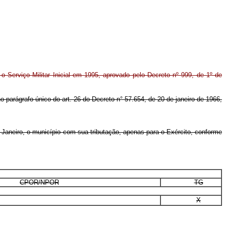
o Serviço Militar Inicial em 1995, aprovado pelo Decreto nº 999, de 1º de
o parágrafo único do art. 26 do Decreto n° 57.654, de 20 de janeiro de 1966,
 Janeiro, o município com sua tributação, apenas para o Exército, conforme
CPOR/NPOR
TG
X