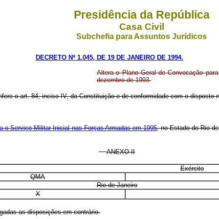
Presidência da República
Casa Civil
Subchefia para Assuntos Jurídicos
DECRETO Nº 1.045, DE 19 DE JANEIRO DE 1994.
Altera o Plano Geral de Convocação para 
dezembro de 1993.
nfere o art. 84, inciso IV, da Constituição e de conformidade com o disposto n
 o Serviço Militar Inicial nas Forças Armadas em 1995
, no Estado do Rio de
ANEXO II
Exército
QMA
Rio de Janeiro
X
ogadas as disposições em contrário.