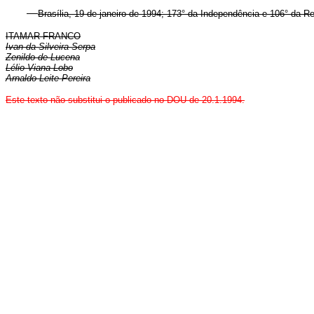
Brasília, 19 de janeiro de 1994; 173° da Independência e 106° da Re
ITAMAR FRANCO
Ivan da Silveira Serpa
Zenildo de Lucena
Lélio Viana Lobo
Arnaldo Leite Pereira
Este texto não substitui o publicado no DOU de 20.1.1994.