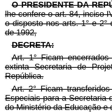
O PRESIDENTE DA REP
lhe confere o art. 84, inciso 
o disposto nos arts. 1° e 2°
de 1992,
DECRETA:
Art. 1° Ficam encerrados 
extinta Secretaria de Proj
República.
Art. 2° Ficam transferidos
Especiais para a Secretaria 
do Ministério da Educação e 