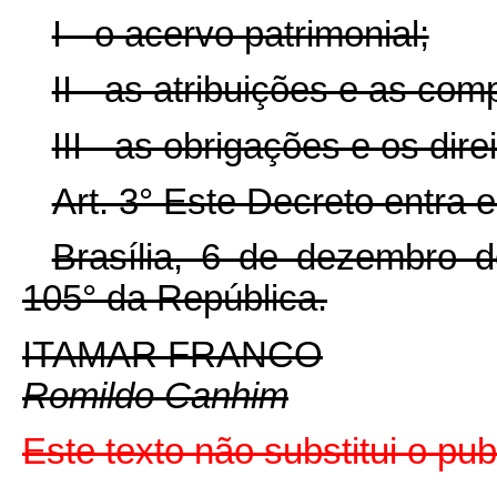
I - o acervo patrimonial;
II - as atribuições e as com
III - as obrigações e os direi
Art. 3° Este Decreto entra 
Brasília, 6 de dezembro 
105° da República.
ITAMAR FRANCO
Romildo Canhim
Este texto não substitui o p