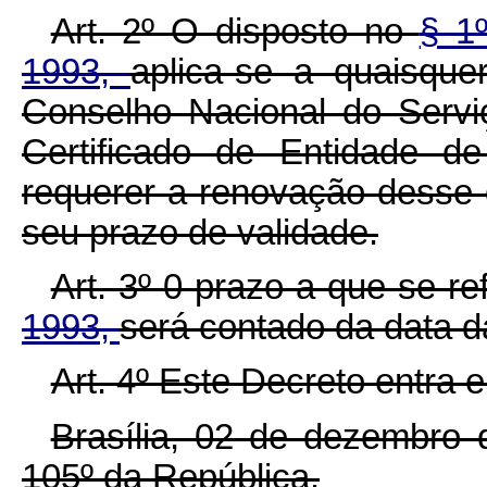
Art. 2º O disposto no
§ 1º
1993,
aplica-se a quaisquer
Conselho Nacional do Serviço
Certificado de Entidade de
requerer a renovação desse
seu prazo de validade.
Art. 3º 0 prazo a que se re
1993,
será contado da data d
Art. 4º Este Decreto entra 
Brasília, 02 de dezembro 
105º da República.