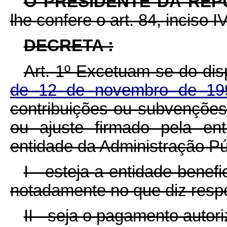
O PRESIDENTE DA REP
lhe confere o art. 84, inciso I
DECRETA :
Art. 1º Excetuam-se do di
de 12 de novembro de 1
contribuições ou subvenções
ou ajuste firmado pela en
entidade da Administração Pú
I - esteja a entidade benef
notadamente no que diz respe
II - seja o pagamento autor