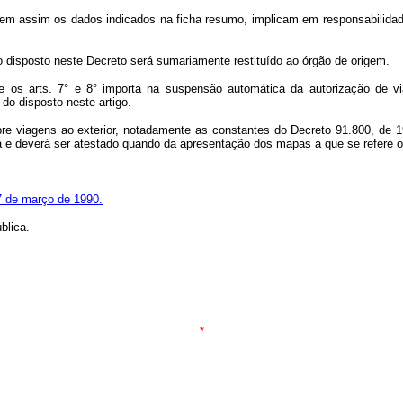
 bem assim os dados indicados na ficha resumo, implicam em responsabilida
 disposto neste Decreto será sumariamente restituído ao órgão de origem.
re os arts. 7° e 8° importa na suspensão automática da autorização de 
do disposto neste artigo.
 viagens ao exterior, notadamente as constantes do Decreto 91.800, de 1985
ta e deverá ser atestado quando da apresentação dos mapas a que se refere o
17 de março de 1990.
blica.
*