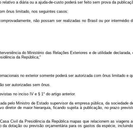
elativo a diária ou a ajuda-de-custo poderá ser feito sem prova da publicaç
om ônus limitado, nos seguintes casos:
 comprovadamente, não possam ser realizadas no Brasil ou por intermédio d
interveniência do Ministério das Relações Exteriores e de utilidade declarada
esidência da República;”
ternacionais no exterior somente poderá ser autorizada com ônus limitado e q
rão ser autorizadas sem ônus.
stas no inciso IV e § 1° do artigo anterior.
itada pelo Ministro de Estado supervisor da empresa pública, da sociedade 
 diretor de maior hierarquia, ficando sujeita à publicação, no prazo previsto
à Casa Civil da Presidência da República mapas que relacionem as viagens a
o da dotação ou previsão orçamentária para os gastos da espécie, incluind