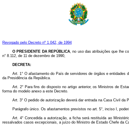
Revogado pelo Decreto nº 1.042, de 1994
O PRESIDENTE DA REPÚBLICA
, no uso das atribuições que lhe co
n° 8.112, de 11 de dezembro de 1990,
DECRETA:
Art.
1° O afastamento do País de servidores de órgãos e entidades da
da Presidência da República.
Art.
2° Para fins do disposto no artigo anterior, os Ministros de E
forma do modelo anexo a este Decreto.
Art.
3° O pedido de autorização deverá dar entrada na Casa Civil da P
Parágrafo único. Os afastamentos previstos no art. 5°, inciso I, pod
Art.
4° Concedida a autorização, a ficha será restituída ao Ministér
ressalvados casos excepcionais, a juízo do Ministro de Estado Chefe da Ca