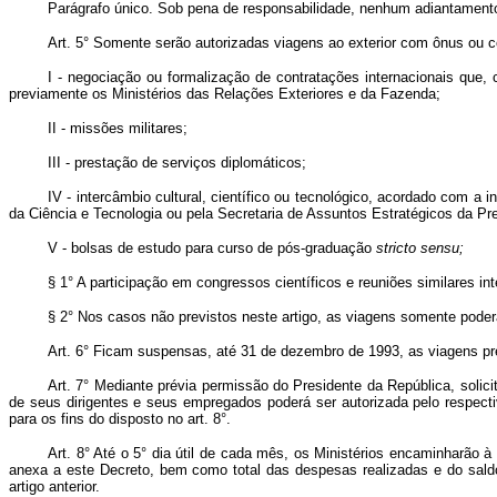
Parágrafo único. Sob pena de responsabilidade, nenhum adiantamento r
Art.
5° Somente serão autorizadas viagens ao exterior com ônus ou c
I - negociação ou formalização de contratações internacionais que,
previamente os Ministérios das Relações Exteriores e da Fazenda;
II - missões militares;
III - prestação de serviços diplomáticos;
IV - intercâmbio cultural, científico ou tecnológico, acordado com a 
da Ciência e Tecnologia ou pela Secretaria de Assuntos Estratégicos da Pr
V - bolsas de estudo para curso de pós-graduação
stricto sensu;
§ 1° A participação em congressos científicos e reuniões similares in
§ 2° Nos casos não previstos neste artigo, as viagens somente pode
Art.
6° Ficam suspensas, até 31 de dezembro de 1993, as viagens previ
Art. 7° Mediante prévia permissão do Presidente da República, solic
de seus dirigentes e seus empregados poderá ser autorizada pelo respectivo
para os fins do disposto no art. 8°.
Art.
8° Até o 5° dia útil de cada mês, os Ministérios encaminharão 
anexa a este Decreto, bem como total das despesas realizadas e do sald
artigo anterior.