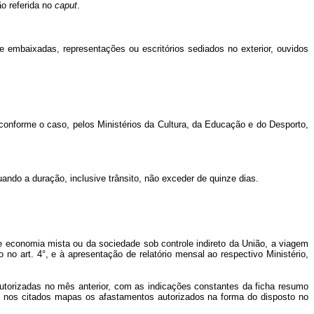
ão referida no
caput
.
e embaixadas, representações ou escritórios sediados no exterior, ouvidos
, conforme o caso,
pelos Ministérios da Cultura, da Educação e do Desporto,
uando a duração, inclusive trânsito, não exceder de quinze dias.
de economia mista ou da sociedade sob controle indireto da União, a viagem
 no art. 4°, e à apresentação de relatório mensal ao respectivo Ministério,
utorizadas no mês anterior, com as indicações constantes da ficha resumo
o nos citados mapas os afastamentos autorizados na forma do disposto no