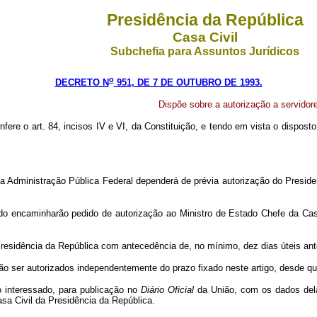
Presidência da República
Casa Civil
Subchefia para Assuntos Jurídicos
o
DECRETO N
951, DE 7 DE OUTUBRO DE 1993.
Dispõe sobre a autorização a servidor
nfere o art. 84, incisos IV e VI, da Constituição, e tendo em vista o dispost
 Administração Pública Federal dependerá de prévia autorização do Presiden
stado encaminharão pedido de autorização ao Ministro de Estado Chefe da C
residência da República com antecedência de, no mínimo, dez dias úteis ante
erão ser autorizados independentemente do prazo fixado neste artigo, desde q
io interessado, para publicação no
Diário Oficial
da União, com os dados dela 
sa Civil da Presidência da República.