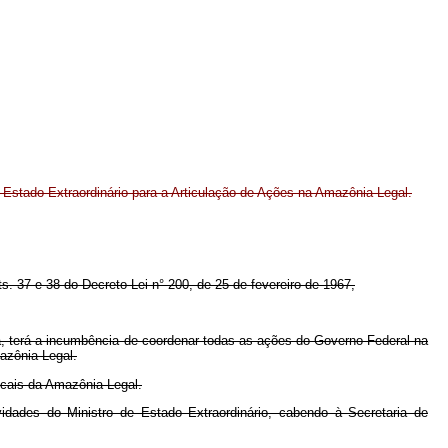
 Estado Extraordinário para a Articulação de Ações na Amazônia Legal.
ts. 37 e 38 do Decreto-Lei n° 200, de 25 de fevereiro de 1967,
ca, terá a incumbência de coordenar todas as ações do Governo Federal na
mazônia Legal.
ocais da Amazônia Legal.
vidades do Ministro de Estado Extraordinário, cabendo à Secretaria de