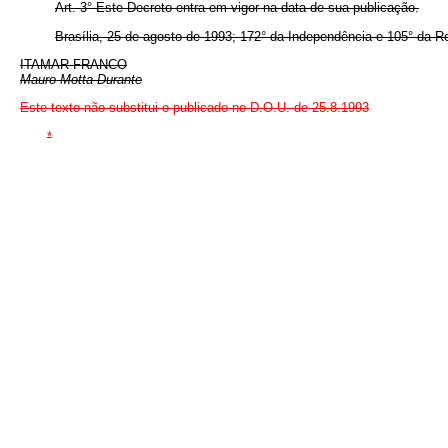
Art. 3° Este Decreto entra em vigor na data de sua publicação.
Brasília, 25 de agosto de 1993; 172° da Independência e 105° da R
ITAMAR FRANCO
Mauro Motta Durante
Este texto não substitui o publicado no D.O.U. de 25.8.1993
*