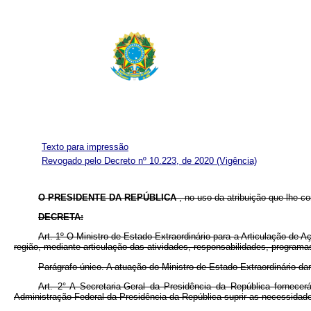
Texto para impressão
Revogado pelo Decreto nº 10.223, de 2020
(Vigência)
O PRESIDENTE DA REPÚBLICA
, no uso da atribuição que lhe co
DECRETA:
Art. 1º O Ministro de Estado Extraordinário para a Articulação de
região, mediante articulação das atividades, responsabilidades, programa
Parágrafo único. A atuação do Ministro de Estado Extraordinário d
Art. 2° A Secretaria-Geral da Presidência da República fornece
Administração Federal da Presidência da República suprir as necessidad