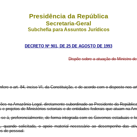
Presidência da República
Secretaria-Geral
Subchefia para Assuntos Jurídicos
DECRETO Nº 901, DE 25 DE AGOSTO DE 1993
Dispõe sobre a atuação do Ministro de
nfere o art. 84, inciso VI, da Constituição, e de acordo com o disposto nos ar
 Ações na Amazônia Legal, diretamente subordinado ao Presidente da Repúbli
s e projetos de Ministérios setoriais e de entidades federais que atuam na A
ar-se-á, preferencialmente, de forma integrada com os Governos estaduais e l
rá, quando solicitada, o apoio material necessário ao desempenho das ati
es de pessoal.