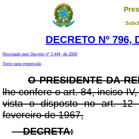
Pres
Subch
DECRETO Nº 796, D
Revogado pelo Decreto nº 3.444, de 2000
Texto para impressão
O PRESIDENTE DA RE
lhe confere o art. 84, inciso I
vista o disposto no art. 1
fevereiro de 1967,
DECRETA: