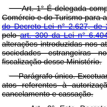
Art. 1° É delegada comp
Comércio e do Turismo para a
do Decreto-Lei n° 2.627, de
pelo
art. 300 da Lei n° 6.4
alterações introduzidas nos 
sociedades estrangeiras no
fiscalização desse Ministério.
Parágrafo único. Excetua
atos referentes à autorizaç
cancelamento e cassação.