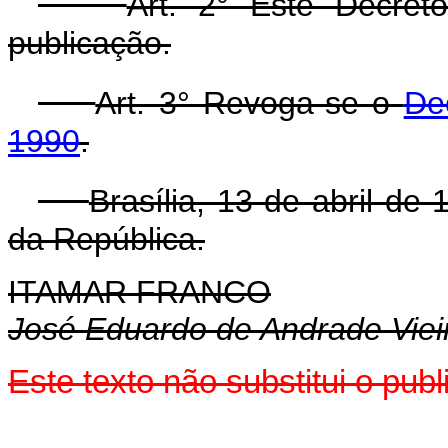
Art. 2° Este Decret
publicação.
Art. 3° Revoga-se o
De
1990
.
Brasília, 13 de abril d
da República.
ITAMAR FRANCO
José Eduardo de Andrade Viei
Este texto não substitui o pu