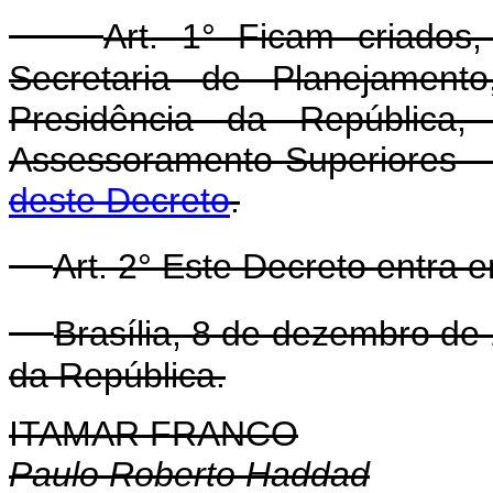
Art. 1° Ficam criados
Secretaria de Planejamen
Presidência da República
Assessoramento Superiores -
deste Decreto
.
Art. 2° Este Decreto entra 
Brasília, 8 de dezembro de
da República.
ITAMAR FRANCO
Paulo Roberto Haddad