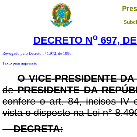
Pres
Subch
o
DECRETO N
697, D
Revogado pelo Decreto nº 1.972, de 1996.
Texto para impressão
O VICE-PRESIDENTE DA
de
PRESIDENTE DA REPÚB
confere o art. 84, incisos IV
vista o disposto na Lei n° 8.
DECRETA: