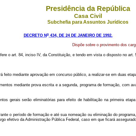
Presidência da República
Casa Civil
Subchefia para Assuntos Jurídicos
o
DECRETO N
434, DE 24 DE JANEIRO DE 1992.
Dispõe sobre o provimento dos cargo
fere o art. 84, inciso IV, da Constituição, e tendo em vista o disposto no art.
rá feito mediante aprovação em concurso público, a realizar-se em duas etapa
entos mediante prova escrita e a segunda, programa de formação, com avaliaç
os gerais serão eliminatórias para efeito de habilitação na primeira etap
rante o período de formação e até sua nomeação ou eliminação do programa, 
argo efetivo da Administração Pública Federal, caso em que ficará assegurad