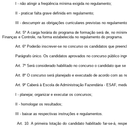
I - não atingir a freqüência mínima exigida no regulamento;
II - praticar falta grave definida em regulamento;
III - descumprir as obrigações curriculares previstas no regulamento
Art. 5º A carga horária do programa de formação será de, no mínimo
Finanças e Controle, na forma estabelecida no regulamento do programa.
Art. 6º Poderão inscrever-se no concurso os candidatos que preench
Parágrafo único. Os candidatos aprovados no concurso público ingre
Art. 7º Será considerado habilitado no concurso o candidato que se
Art. 8º O concurso será planejado e executado de acordo com as n
Art. 9º Caberá à Escola de Administração Fazendária - ESAF, medi
I - planejar, organizar e executar os concursos;
II - homologar os resultados;
III - baixar as respectivas instruções e regulamentos.
Art. 10. A primeira lotação do candidato habilitado far-se-á, re