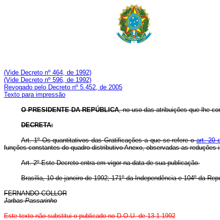
(Vide Decreto nº 464, de 1992)
(Vide Decreto nº 596, de 1992)
Revogado pelo Decreto nº 5.452, de 2005
Texto para impressão
O PRESIDENTE DA REPÚBLICA
, no uso das atribuições que lhe con
DECRETA:
Art. 1º Os quantitativos das Gratificações a que se refere o
art. 20
funções constantes do quadro distributivo Anexo, observadas as reduções 
Art. 2º Este Decreto entra em vigor na data de sua publicação.
Brasília, 10 de janeiro de 1992; 171º da Independência e 104º da Repú
FERNANDO COLLOR
Jarbas Passarinho
Este texto não substitui o publicado no D.O.U. de 13.1.1992