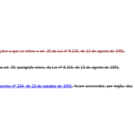
ações a que se refere o art. 20 da Lei nº 8.216, de 13 de agosto de 1991.
no art. 20, parágrafo único, da Lei nº 8.216, de 13 de agosto de 1991,
ecreto nº 234, de 22 de outubro de 1991
, ficam acrescidos, por órgão, das