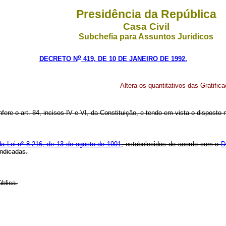
Presidência da República
Casa Civil
Subchefia para Assuntos Jurídicos
o
DECRETO N
419, DE 10 DE JANEIRO DE 1992.
Altera os quantitativos das Gratific
fere o art. 84, incisos IV e VI, da Constituição, e tendo em vista o disposto 
 da Lei nº 8.216, de 13 de agosto de 1991
, estabelecidos de acordo com o
D
indicadas.
blica.