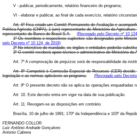
V - publicar, periodicamente, relatório financeiro do programa;
VI - elaborar e publicar, ao final de cada exercício, relatório circuns
Art. 6º Fica criado um Comitê Permanente de Avaliação e acompanha
Política Agrícola (CNPA), 1 (um) representante do Ministério da Agricultu
representante do Banco do Brasil S.A.
(Revogado pelo Decreto nº 10.124
1º Os membros e respectivos suplentes são designados pelo Ministro
pelo Decreto nº 10.124, de 2019)
2º No interstício do mandado, os órgãos e entidades poderão substit
3º O comitê receberá apoio técnico e administrativo do Ministério da 
Art. 7º A comprovação de prejuízos será de responsabilidade da inst
Art. 8º Competirá à Comissão Especial de Recursos (CER) decidir, 
legislação e as normas aplicáveis ao programa.
(Revogado pelo Decreto
Art. 9º O presente decreto não se aplica às operações enquadradas 
Art. 10. Este decreto entra em vigor na data de sua publicação.
Art. 11. Revogam-se as disposições em contrário.
Brasília, 10 de julho de 1991; 170º da Independência e 103º da Repúb
FERNANDO COLLOR
Luiz Antônio Andrade Gonçalves
Antonio Cabrera