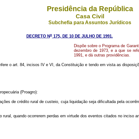
Presidência da República
Casa Civil
Subchefia para Assuntos Jurídicos
o
DECRETO N
175, DE 10 DE JULHO DE 1991.
Dispõe sobre o Programa de Garantia
dezembro de 1973, e a que se refe
1991, e dá outras providências.
nfere o art. 84, incisos IV e VI, da Constituição e tendo em vista as disposi
ropecuária (Proagro):
erações de crédito rural de custeio, cuja liquidação seja dificultada pela oc
eio rural, quando ocorrerem perdas em virtude dos eventos citados no inciso ant