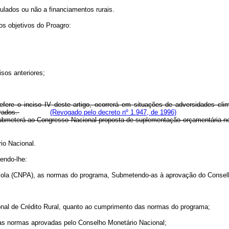
nculados ou não a financiamentos rurais.
os objetivos do Proagro:
isos anteriores;
fere o inciso IV deste artigo, ocorrerá em situações de adversidades cli
drados.
(Revogado pelo decreto nº 1.947, de 1996)
vo submeterá ao Congresso Nacional proposta de suplementação orçamentária
io Nacional.
bendo-lhe:
grícola (CNPA), as normas do programa, Submetendo-as à aprovação do Consel
acional de Crédito Rural, quanto ao cumprimento das normas do programa;
 as normas aprovadas pelo Conselho Monetário Nacional;