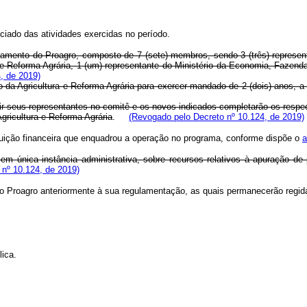
tanciado das atividades exercidas no período.
mento do Proagro, composto de 7 (sete) membros, sendo 3 (três) represent
ra e Reforma Agrária, 1 (um) representante do Ministério da Economia, Fazend
, de 2019)
 da Agricultura e Reforma Agrária para exercer mandado de 2 (dois) anos, a 
uir seus representantes no comitê e os novos indicados completarão os resp
Agricultura e Reforma Agrária
.
(Revogado pelo Decreto nº 10.124, de 2019)
ituição financeira que enquadrou a operação no programa, conforme dispõe o
a
em única instância administrativa, sobre recursos relativos à apuração de
 nº 10.124, de 2019)
no Proagro anteriormente à sua regulamentação, as quais permanecerão regi
lica.