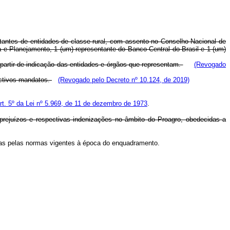
antes de entidades de classe rural, com assento no Conselho Nacional de
a e Planejamento, 1 (um) representante do Banco Central do Brasil e 1 (um)
partir de indicação das entidades e órgãos que representam.
(Revogado
ectivos mandatos.
(Revogado pelo Decreto nº 10.124, de 2019)
rt. 5º da Lei nº 5.969, de 11 de dezembro de 1973
.
 prejuízos e respectivas indenizações no âmbito do Proagro, obedecidas a
das pelas normas vigentes à época do enquadramento.