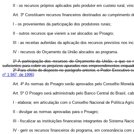
II - os recursos próprios aplicados pelo produtor em custeio rural, vi
Art. 3º Constituem recursos financeiros destinados ao cumprimento d
I - os provenientes da participação dos produtores rurais;
II - outros recursos que vierem a ser alocados ao Proagro;
III - as receitas auferidas da aplicação dos recursos previstos nos inc
IV - recursos do Orçamento da União alocados ao programa.
1º A participação dos recursos do Orçamento da União, a que se re
suficientes para cobrir os prejuízos apurados nos empreendimentos enqua
2º Para efeito do disposto no parágrafo anterior, o Poder Executi
nº 1.947, de 1996)
Art. 4º As normas do Proagro serão aprovados pelo Conselho Monetár
Art. 5º O Proagro será administrado pelo Banco Central do Brasil, ca
I - elaborar, em articulação com o Conselho Nacional de Política A
II - divulgar as normas aprovadas para o Proagro;
III - fiscalizar as instituições financeiras integrantes do Sistema N
IV - gerir os recursos financeiros do programa, em consonância com