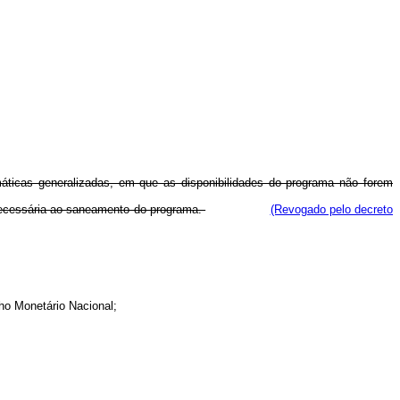
máticas generalizadas, em que as disponibilidades do programa não forem
 necessária ao saneamento do programa.
(Revogado pelo decreto
ho Monetário Nacional;