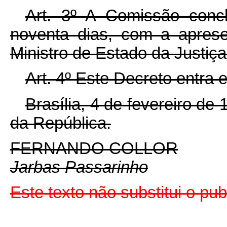
Art. 3º A Comissão concl
noventa dias, com a aprese
Ministro de Estado da Justiça
Art. 4º Este Decreto entra 
Brasília, 4 de fevereiro de
da República.
FERNANDO COLLOR
Jarbas Passarinho
Este texto não substitui o pu