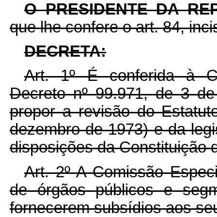
O PRESIDENTE DA RE
que lhe confere o art. 84, inci
DECRETA:
Art. 1º É conferida à Co
Decreto nº 99.971, de 3 de 
propor a revisão do Estatut
dezembro de 1973) e da legis
disposições da Constituição 
Art. 2º A Comissão Especi
de órgãos públicos e segm
fornecerem subsídios aos seu