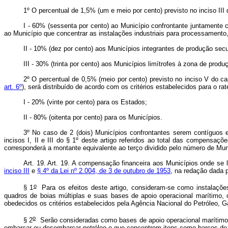
1º O percentual de 1,5% (um e meio por cento) previsto no inciso III
I - 60% (sessenta por cento) ao Município confrontante juntamente 
ao Município que concentrar as instalações industriais para processamento
II - 10% (dez por cento) aos Municípios integrantes de produção secun
III - 30% (trinta por cento) aos Municípios limítrofes à zona de prod
2º O percentual de 0,5% (meio por cento) previsto no inciso V do c
art. 6º
), será distribuído de acordo com os critérios estabelecidos para o 
I - 20% (vinte por cento) para os Estados;
II - 80% (oitenta por cento) para os Municípios.
3º No caso de 2 (dois) Municípios confrontantes serem contíguos
incisos I, II e III do § 1º deste artigo referidos ao total das compens
corresponderá a montante equivalente ao terço dividido pelo número de Mun
Art. 19. Art. 19. A compensação financeira aos Municípios onde se
inciso III
e
§ 4º da Lei nº 2.004, de 3 de outubro de 1953
, na redação dada 
o
§ 1
Para os efeitos deste artigo, consideram-se como instalaçõe
quadros de boias múltiplas e suas bases de apoio operacional marítimo, o
obedecidos os critérios estabelecidos pela Agência Nacional do Petról
o
§ 2
Serão consideradas como bases de apoio operacional marítimo p
embarcar ou desembarcar petróleo e que concentrem itens como barcos de 