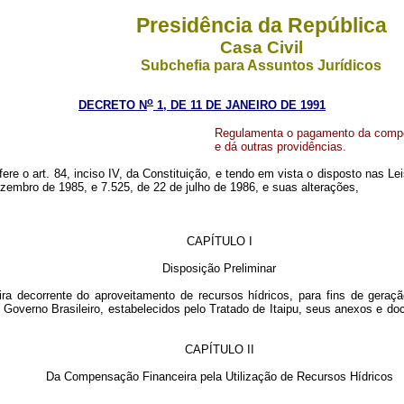
Presidência da República
Casa Civil
Subchefia para Assuntos Jurídicos
o
DECRETO N
1, DE 11 DE JANEIRO DE 1991
Regulamenta o pagamento da compens
e dá outras providências.
nfere o art. 84, inciso IV, da Constituição, e tendo em vista o disposto nas 
zembro de 1985, e 7.525, de 22 de julho de 1986, e suas alterações,
CAPÍTULO I
Disposição Preliminar
ra decorrente do aproveitamento de recursos hídricos, para fins de geraçã
ao Governo Brasileiro, estabelecidos pelo Tratado de Itaipu, seus anexos e 
CAPÍTULO II
Da Compensação Financeira pela Utilização de Recursos Hídricos