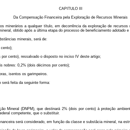
CAPITULO III
Da Compensação Financeira pela Exploração de Recursos Minerais
tos minerários a qualquer título, em decorrência da exploração de recursos
 mineral, obtido após a última etapa do processo de beneficiamento adotado e 
stâncias minerais, será de:
 cento);
s por cento), ressalvado o disposto no inciso IV deste artigo;
is nobres: 0,2% (dois décimos por cento);
ras, isentos os garimpeiros.
o será feita da seguinte forma:
ão Mineral (DNPM), que destinará 2% (dois por cento) à proteção ambiental
deral competente, que o substituir.
inanceira será considerado, em função da classe e substâcia mineral, na es