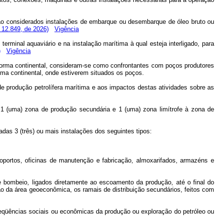
serão considerados instalações de embarque ou desembarque de óleo bruto ou
º 12.849, de 2026)
Vigência
minal aquaviário e na instalação marítima à qual esteja interligado, para
)
Vigência
taforma continental, consideram-se como confrontantes com poços produtores
forma continental, onde estiverem situados os poços.
de produção petrolífera marítima e aos impactos destas atividades sobre as
, 1 (uma) zona de produção secundária e 1 (uma) zona limítrofe à zona de
adas 3 (três) ou mais instalações dos seguintes tipos:
roportos, oficinas de manutenção e fabricação, almoxarifados, armazéns e
 bombeio, ligados diretamente ao escoamento da produção, até o final do
ão da área geoeconômica, os ramais de distribuição secundários, feitos com
seqüências sociais ou econômicas da produção ou exploração do petróleo ou