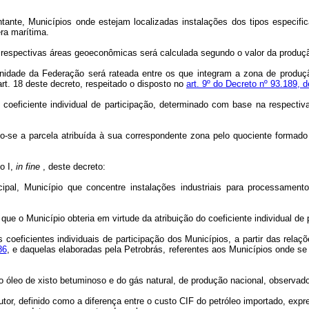
nte, Municípios onde estejam localizadas instalações dos tipos especific
ra marítima.
 respectivas áreas geoeconômicas será calculada segundo o valor da produç
ade da Federação será rateada entre os que integram a zona de produção p
art. 18 deste decreto, respeitado o disposto no
art. 9º do Decreto nº 93.189, 
coeficiente individual de participação, determinado com base na respectiv
-se a parcela atribuída à sua correspondente zona pelo quociente formado e
so I,
in fine
, deste decreto:
cipal, Município que concentre instalações industriais para processamen
que o Município obteria em virtude da atribuição do coeficiente individual de 
oeficientes individuais de participação dos Municípios, a partir das relaçõ
86
, e daquelas elaboradas pela Petrobrás, referentes aos Municípios onde s
do óleo de xisto betuminoso e do gás natural, de produção nacional, observado
odutor, definido como a diferença entre o custo CIF do petróleo importado, e