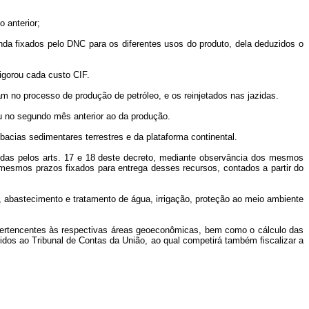
o anterior;
enda fixados pelo DNC para os diferentes usos do produto, dela deduzidos o
igorou cada custo CIF.
m no processo de produção de petróleo, e os reinjetados nas jazidas.
u no segundo mês anterior ao da produção.
bacias sedimentares terrestres e da plataforma continental.
uídas pelos arts. 17 e 18 deste decreto, mediante observância dos mesmos
os mesmos prazos fixados para entrega desses recursos, contados a partir do
, abastecimento e tratamento de água, irrigação, proteção ao meio ambiente
 pertencentes às respectivas áreas geoeconômicas, bem como o cálculo das
idos ao Tribunal de Contas da União, ao qual competirá também fiscalizar a