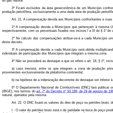
do gás natural.
3º Ficam excluídos da área geoeconômica de um Município confronta
produção petrolífera, exclusivamente a uma dada área de produção petrolífe
Art. 21. A compensação devida aos Municípios confrontantes e suas
1º A compensação devida a Municípios que pertençam à mesma Unid
respectivamente, com os percentuais fixados nos incisos I a III do § 1º do 
2º No cálculo das compensações atribuir-se-á a cada Município um 
deste decreto.
3º A compensação devida a cada Município será obtida multiplicando
individuais de participação dos Municípios que integram a mesma zona.
4º Não se procederá ao destaque a que se refere o art. 18, § 1º, inci
a) caso inexista, entre os que integram a zona de produção prin
provenientes exclusivamente da plataforma continental;
b) na hipótese de a indenização decorrente do destaque ser inferior à 
5º O Departamento Nacional de Combustíveis (DNC) fará publicar os c
(IBGE), nos termos do
art. 7º do Decreto nº 93.189, de 29 de agosto de 19
natural, operados pela mesma.
Art. 22. O DNC fixará os valores do óleo de poço ou petróleo bruto, 
I - O valor do petróleo bruto será o da paridade na boca do poço pr