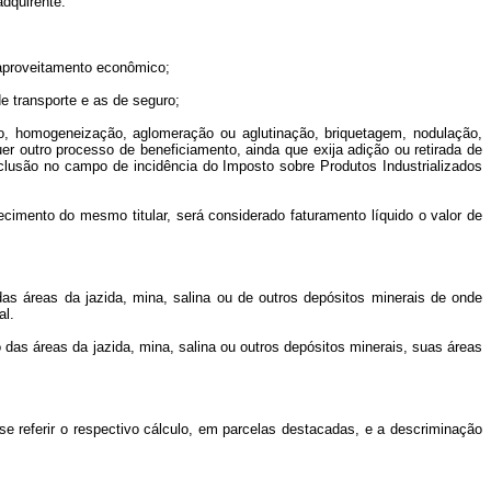
adquirente.
e aproveitamento econômico;
de transporte e as de seguro;
ção, homogeneização, aglomeração ou aglutinação, briquetagem, nodulação,
er outro processo de beneficiamento, ainda que exija adição ou retirada de
clusão no campo de incidência do Imposto sobre Produtos Industrializados
lecimento do mesmo titular, será considerado faturamento líquido o valor de
das áreas da jazida, mina, salina ou de outros depósitos minerais de onde
al.
 das áreas da jazida, mina, salina ou outros depósitos minerais, suas áreas
e referir o respectivo cálculo, em parcelas destacadas, e a descriminação