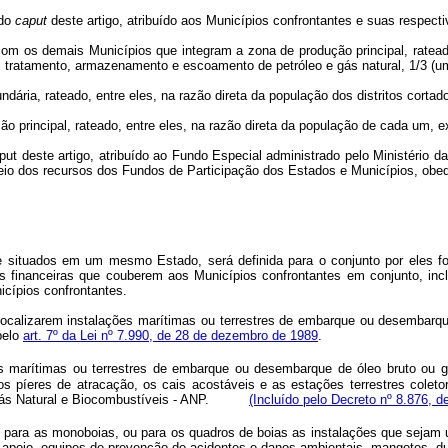
 do
caput
deste artigo, atribuído aos Municípios confrontantes e suas respect
com os demais Municípios que integram a zona de produção principal, ratea
, tratamento, armazenamento e escoamento de petróleo e gás natural, 1/3 (um
dária, rateado, entre eles, na razão direta da população dos distritos cortad
ução principal, rateado, entre eles, na razão direta da população de cada um,
aput deste artigo, atribuído ao Fundo Especial administrado pelo Ministério
rateio dos recursos dos Fundos de Participação dos Estados e Municípios, obe
 e situados em um mesmo Estado, será definida para o conjunto por eles f
ações financeiras que couberem aos Municípios confrontantes em conjunto, i
icípios confrontantes.
 localizarem instalações marítimas ou terrestres de embarque ou desembarqu
pelo
art. 7º da Lei nº 7.990, de 28 de dezembro de 1989
.
s marítimas ou terrestres de embarque ou desembarque de óleo bruto ou g
s píeres de atracação, os cais acostáveis e as estações terrestres coleto
eo, Gás Natural e Biocombustíveis - ANP.
(Incluído pelo Decreto nº 8.876, d
ara as monoboias, ou para os quadros de boias as instalações que sejam u
apoio, equipes de prevenção de acidentes e danos ambientais, mangotes, du