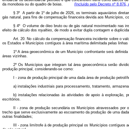
da monoboia ou do quadro de boias.
(Incluído pelo Decreto nº 8.876,
§ 3º A partir de 1º de julho de 2026, os terminais aquaviários dire
gás natural, para fins de compensação financeira devida aos Municípios, 
§ 4º O volume de óleo bruto ou de gás natural movimentado nas inst
efeito de cálculo dos
royalties
, de modo a evitar dupla contagem e dupli
Art. 20. No cálculo da compensação financeira incidente sobre o val
os Estados e Municípios contíguos à área marítima delimitada pelas linhas de
1º A área geoeconômica de um Município confrontante será definida a
áreas vizinhas.
2º Os Municípios que integram tal área geoeconômica serão dividid
produção principal, considerando-se como:
I - zona de produção principal de uma dada área de produção petrolíf
a) instalações industriais para processamento, tratamento, armazena
b) instalações relacionadas às atividades de apoio à exploração, 
escritórios.
II - zona de produção secundária os Municípios atravessados por 
trecho que serve exclusivamente ao escoamento da produção de uma dada áre
outras finalidades;
III - zona limítrofe à de produção principal os Municípios contígu