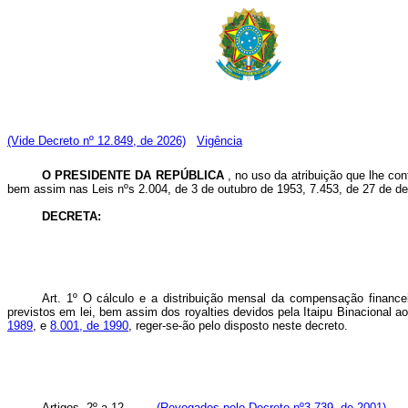
(Vide Decreto nº 12.849, de 2026)
Vigência
O PRESIDENTE DA REPÚBLICA
, no uso da atribuição que lhe co
bem assim nas Leis nºs 2.004, de 3 de outubro de 1953, 7.453, de 27 de de
DECRETA:
Art. 1º O cálculo e a distribuição mensal da compensação financei
previstos em lei, bem assim dos royalties devidos pela Itaipu Binacional 
1989
, e
8.001, de 1990
, reger-se-ão pelo disposto neste decreto.
Artigos. 2º a 12.
(Revogados pelo Decreto nº3.739, de 2001)