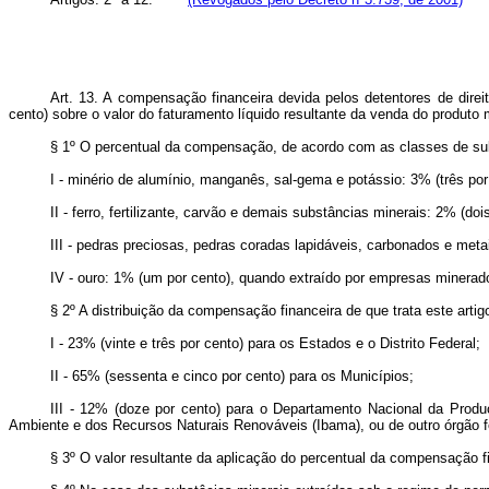
Art. 13. A compensação financeira devida pelos detentores de direi
cento) sobre o valor do faturamento líquido resultante da venda do produto
§ 1º O percentual da compensação, de acordo com as classes de sub
I - minério de alumínio, manganês, sal-gema e potássio: 3% (três por
II - ferro, fertilizante, carvão e demais substâncias minerais: 2% (doi
III - pedras preciosas, pedras coradas lapidáveis, carbonados e meta
IV - ouro: 1% (um por cento), quando extraído por empresas minerado
§ 2º A distribuição da compensação financeira de que trata este artig
I - 23% (vinte e três por cento) para os Estados e o Distrito Federal;
II - 65% (sessenta e cinco por cento) para os Municípios;
III - 12% (doze por cento) para o Departamento Nacional da Produç
Ambiente e dos Recursos Naturais Renováveis (Ibama), ou de outro órgão fe
§ 3º O valor resultante da aplicação do percentual da compensação f