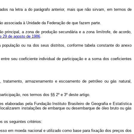
ados na letra a do parágrafo anterior, mais que não sirvam, em termos de
ão associada à Unidade da Federação de que fazem parte.
rincipal, a zona de produção secundária e a zona limítrofe, de acordo,
de 29 de agosto de 1986
.
a população ou na dos seus distritos, conforme tabela constante do anexo
ntre seu coeficiente individual de participação e a soma dos coeficientes
to, tratamento, armazenamento e escoamento de petróleo ou gás natural,
participação, nos termos dos §§ 2º e 3º deste artigo.
es elaboradas pela Fundação Instituto Brasileiro de Geografia e Estatística
e localizarem instalações de embarque ou desembarque de óleo bruto ou gás
s os seguintes critérios:
xpresso em moeda nacional e utilizado como base para fixação dos preços dos