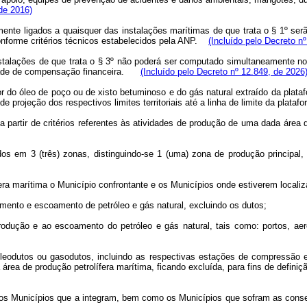
 de 2016)
tamente ligados a quaisquer das instalações marítimas de que trata o § 1º 
conforme critérios técnicos estabelecidos pela ANP.
(Incluído pelo Decreto n
alações de que trata o § 3º não poderá ser computado simultaneamente no ter
cidade de compensação financeira.
(Incluído pelo Decreto nº 12.849, de 2026
or do óleo de poço ou de xisto betuminoso e do gás natural extraído da pla
 projeção dos respectivos limites territoriais até a linha de limite da plata
 partir de critérios referentes às atividades de produção de uma dada área 
os em 3 (três) zonas, distinguindo-se 1 (uma) zona de produção principal
era marítima o Município confrontante e os Municípios onde estiverem localiz
mento e escoamento de petróleo e gás natural, excluindo os dutos;
produção e ao escoamento do petróleo e gás natural, tais como: portos, ae
oleodutos ou gasodutos, incluindo as respectivas estações de compressão e
a de produção petrolífera marítima, ficando excluída, para fins de definiç
os aos Municípios que a integram, bem como os Municípios que sofram as con