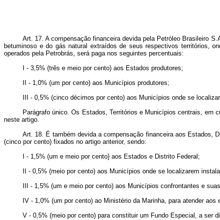
Art. 17. A compensação financeira devida pela Petróleo Brasileiro S.A
betuminoso e do gás natural extraídos de seus respectivos territórios, o
operados pela Petrobrás, será paga nos seguintes percentuais:
I - 3,5% (três e meio por cento) aos Estados produtores;
II - 1,0% (um por cento) aos Municípios produtores;
III - 0,5% (cinco décimos por cento) aos Municípios onde se localiz
Parágrafo único. Os Estados, Territórios e Municípios centrais, em cu
neste artigo.
Art. 18. É também devida a compensação financeira aos Estados, Dis
(cinco por cento) fixados no artigo anterior, sendo:
I - 1,5% (um e meio por cento} aos Estados e Distrito Federal;
II - 0,5% (meio por cento) aos Municípios onde se localizarem insta
III - 1,5% (um e meio por cento) aos Municípios confrontantes e su
IV - 1,0% (um por cento) ao Ministério da Marinha, para atender aos
V - 0,5% (meio por cento) para constituir um Fundo Especial, a ser d