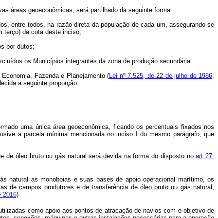
ivas áreas geoeconômicas, será partilhado da seguinte forma:
dos, entre todos, na razão direta da população de cada um, assegurando-se
 terço) da cota deste inciso;
os por dutos;
 excluídos os Municípios integrantes da zona de produção secundária.
 da Economia, Fazenda e Planejamento (
Lei nº 7.525, de 22 de julho de 1986,
decida a seguinte proporção:
ormado uma única área geoeconômica, ficando os percentuais fixados nos
nclusive a parcela mínima mencionada no inciso I do mesmo parágrafo, que
e de óleo bruto ou gás natural será devida na forma do disposto no
art 27,
ás natural as monoboias e suas bases de apoio operacional marítimo, os
ras de campos produtores e de transferência de óleo bruto ou gás natural,
e 2016)
tilizadas como apoio aos pontos de atracação de navios com o objetivo de
tos, conexões, máquinas e outras instalações necessárias para a operação