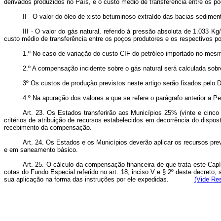
derivados produzidos no País, e o custo médio de transferencia entre os p
II - O valor do óleo de xisto betuminoso extraído das bacias sedimenta
III - O valor do gás natural, referido à pressão absoluta de 1.033 
custo médio de transferência entre os poços produtores e os respectivos po
1.º No caso de variação do custo CIF do petróleo importado no mesm
2.º A compensação incidente sobre o gás natural será calculada sobr
3º Os custos de produção previstos neste artigo serão fixados pelo
4.º Na apuração dos valores a que se refere o parágrafo anterior a P
Art. 23. Os Estados transferirão aos Municípios 25% (vinte e cinc
critérios de atribuição de recursos estabelecidos em decorrência do dispos
recebimento da compensação.
Art. 24. Os Estados e os Municípios deverão aplicar os recursos pre
e em saneamento básico.
Art. 25. O cálculo da compensação financeira de que trata este Ca
cotas do Fundo Especial referido no art. 18, inciso V e § 2º deste decret
sua aplicação na forma das instruções por ele expedidas.
(Vide Res