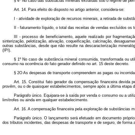
§ 4º No caso das substâcias minerais extraídas sob o regime de perm
Art. 14. Para efeito do disposto no artigo anterior, considera-se:
I - atividade de exploração de recursos minerais, a retirada de subst
II - faturamento líquido, o total das receitas de vendas excluídos os
III - processo de beneficiamento, aquele realizado por fragmentaç
sinterização, pelotização, ativação, coqueificação, calcinação, desaguame
outras substâncias, desde que não resulte na descaracterização mineraló
(IPI).
§ 1º No caso de substância mineral consumida, transformada ou utili
consumo na ocorrência do fato gerador definido no art. 15 deste decreto.
§ 2O As despesas de transporte compreendem as pagas ou incorridas p
Art. 15. Constitui fato gerador da compensação financeira devida p
provêm, ou o de quaisquer estabelecimentos, sempre após a última etapa d
Parágrafo único. Equipara-se à saída por venda o consumo ou a utili
limítrofes ou ainda em qualquer estabelecimento.
Art. 16. A compensação financeira pela exploração de substâncias m
Parágrafo único. O lançamento será efetuado em documento próprio, 
dos tributos incidentes, das despesas de transporte e de seguro, de forma a