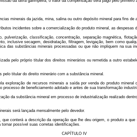
issão da lavra garimpeira, o valor da compensação será pago pelo primeiro 
âncias minerais da jazida, mina, salina ou outro depósito mineral para fins d
 tributos incidentes sobre a comercialização do produto mineral, as despesas 
ão, pulverização, classificação, concentração, separação magnética, flota
nto, inclusive secagem, desidratação, filtragem, levigação, bem como qualqu
gica das substâncias minerais processadas ou que não impliquem na sua in
zada pelo próprio titular dos direitos minerários ou remetida a outro estabe
elo titular do direito minerário com a substância mineral.
ela exploração de recursos minerais a saída por venda do produto mineral 
o processo de beneficiamento adotado e antes de sua transformação industri
zação da substância mineral em processo de industrialização realizado dentro
inerais será lançada mensalmente pelo devedor.
que conterá a descrição da operação que lhe deu origem, o produto a que s
 tornar possível suas corretas identificações.
CAPÍTULO IV