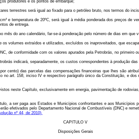
oços produtores e os pontos de embarque;
res terrestres será igual ao fixado para o petróleo bruto, nos termos do incis
Kg/cm² e temperatura de 20ºC, será igual à média ponderada dos preços de v
ntos de entrega.
o mês do ano calendário, far-se-á ponderação pelo número de dias em que v
e os volumes extraídos e utilizados, excluídos os inaproveitados, que escapa
 DNC, de conformidade com os valores apurados pela Petrobrás, no primeiro o
etrobrás indicará, separadamente, os custos correspondentes à produção das 
o por cento) das parcelas das compensações financeiras que lhes são atrib
to no art. 158, inciso IV e respectivo parágrafo único da Constituição, e d
vistos neste Capítulo, exclusivamente em energia, pavimentação de rodovias
pítulo, a ser paga aos Estados e Municípios confrontantes e aos Municípios
o, serão efetivados pelo Departamento Nacional de Combustíveis (DNC) e remet
olução nº 44, de 2010).
CAPITULO V
Disposições Gerais