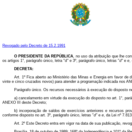
Revogado pelo Decreto de 15.2.1991
O PRESIDENTE DA REPÚBLICA
, no uso da atribuição que lhe con
os artigos 1°, parágrafo único, letra "d
"
e 3º, parágrafo único, letras "
d"
e
e
,
DECRETA:
Art. 1º Fica aberto ao Ministério das Minas e Energia em favor de 
vinte e cinco cruzados novos) para atender a programação indicada nos AN
Parágrafo único. Os recursos necessários à execução do disposto ne
a) cancelamento em virtude da execução do disposto no art. 1°, pará
ANEXO III deste Decreto;
b) incorporação de saldos de exercícios anteriores e recursos pr
conforme disposto no art. 3º, parágrafo único, letras "
d"
e
e
, da Lei nº 7.81
Art. 2º Este Decreto entra em vigor na data de sua publicação, revo
Brasília, 18 de outubro de 1989; 168º da Independência e 101º da Re