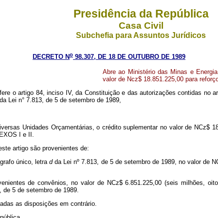
Presidência da República
Casa Civil
Subchefia para Assuntos Jurídicos
o
DECRETO N
98.307, DE 18 DE OUTUBRO DE 1989
Abre ao Ministério das Minas e Energia
valor de Ncz$ 18.851.225,00 para refor
fere o artigo 84, inciso IV, da Constituição e das autorizações contidas no a
 da Lei n° 7.813, de 5 de setembro de 1989,
diversas Unidades Orçamentárias, o crédito suplementar no valor de NCz$ 18
EXOS I e II.
ste artigo são provenientes de:
grafo único, letra
d
da Lei nº 7.813, de 5 de setembro de 1989, no valor de 
ovenientes de convênios, no valor de NCz$ 6.851.225,00 (seis milhões, oi
3, de 5 de setembro de 1989.
gadas as disposições em contrário.
pública.