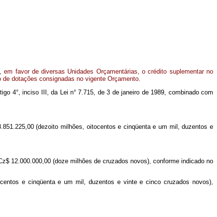
, em favor de diversas Unidades Orçamentárias, o crédito suplementar no
ço de dotações consignadas no vigente Orçamento.
rtigo 4°, inciso III, da Lei n° 7.715, de 3 de janeiro de 1989, combinado com
.851.225,00 (dezoito milhões, oitocentos e cinqüenta e um mil, duzentos e
NCz$ 12.000.000,00 (doze milhões de cruzados novos), conforme indicado no
tocentos e cinqüenta e um mil, duzentos e vinte e cinco cruzados novos),