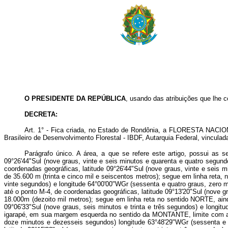
O PRESIDENTE DA REPÚBLICA
, usando das atribuições que lhe c
DECRETA:
Art. 1° - Fica criada, no Estado de Rondônia, a FLORESTA NACION
Brasileiro de Desenvolvimento Florestal - IBDF, Autarquia Federal, vinculada
Parágrafo único. A área, a que se refere este artigo, possui as 
09°26'44"Sul (nove graus, vinte e seis minutos e quarenta e quatro segund
coordenadas geográficas, latitude 09°26'44"Sul (nove graus, vinte e seis
de 35.600 m (trinta e cinco mil e seiscentos metros); segue em linha reta
vinte segundos) e longitude 64°00'00"WGr (sessenta e quatro graus, zero
até o ponto M-4, de coordenadas geográficas, latitude 09°13'20"Sul (nove 
18.000m (dezoito mil metros); segue em linha reta no sentido NORTE, a
09°06'33"Sul (nove graus, seis minutos e trinta e três segundos) e longi
igarapé, em sua margem esquerda no sentido da MONTANTE, limite com 
doze minutos e dezesseis segundos) longitude 63°48'29"WGr (sessenta e 