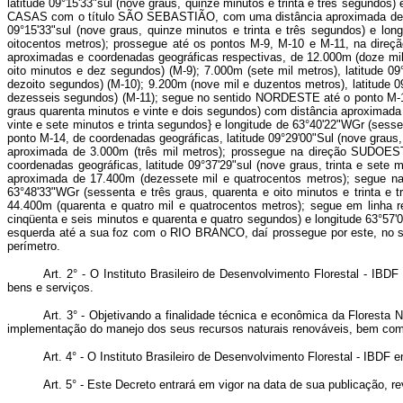
latitude 09°15'33"sul (nove graus, quinze minutos e trinta e três segund
CASAS com o título SÃO SEBASTIÃO, com uma distância aproximada de 6.000
09°15'33"sul (nove graus, quinze minutos e trinta e três segundos) e lo
oitocentos metros); prossegue até os pontos M-9, M-10 e M-11, na 
aproximadas e coordenadas geográficas respectivas, de 12.000m (doze mil m
oito minutos e dez segundos) (M-9); 7.000m (sete mil metros), latitude 0
dezoito segundos) (M-10); 9.200m (nove mil e duzentos metros), latitude 0
dezesseis segundos) (M-11); segue no sentido NORDESTE até o ponto M-12, 
graus quarenta minutos e vinte e dois segundos) com distância aproximada
vinte e sete minutos e trinta segundos} e longitude de 63°40'22"WGr (sess
ponto M-14, de coordenadas geográficas, latitude 09°29'00"Sul (nove graus,
aproximada de 3.000m (três mil metros); prossegue na direção SUD
coordenadas geográficas, latitude 09°37'29"sul (nove graus, trinta e sete
aproximada de 17.400m (dezessete mil e quatrocentos metros); segue na
63°48'33"WGr (sessenta e três graus, quarenta e oito minutos e tri
44.400m (quarenta e quatro mil e quatrocentos metros); segue em linha 
cinqüenta e seis minutos e quarenta e quatro segundos) e longitude 63°57
esquerda até a sua foz com o RIO BRANCO, daí prossegue por este, no
perímetro.
Art. 2° - O Instituto Brasileiro de Desenvolvimento Florestal - I
bens e serviços.
Art. 3° - Objetivando a finalidade técnica e econômica da Floresta 
implementação do manejo dos seus recursos naturais renováveis, bem como 
Art. 4° - O Instituto Brasileiro de Desenvolvimento Florestal - IB
Art. 5° - Este Decreto entrará em vigor na data de sua publicação, 