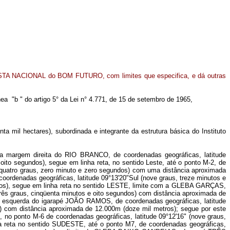
STA NACIONAL do BOM FUTURO, com limites que especifica, e dá outras
ínea "b " do artigo 5° da Lei n° 4.771, de 15 de setembro de 1965,
il hectares), subordinada e integrante da estrutura básica do Instituto
o na margem direita do RIO BRANCO, de coordenadas geográficas, latitude
oito segundos), segue em linha reta, no sentido Leste, até o ponto M-2, de
e quatro graus, zero minuto e zero segundos) com uma distância aproximada
oordenadas geográficas, latitude 09°13'20"Sul (nove graus, treze minutos e
etros), segue em linha reta no sentido LESTE, limite com a GLEBA GARÇAS,
três graus, cinqüenta minutos e oito segundos) com distância aproximada de
m esquerda do igarapé JOÃO RAMOS, de coordenadas geográficas, latitude
os) com distância aproximada de 12.000m (doze mil metros); segue por este
onto M-6 de coordenadas geográficas, latitude 09°12'16" (nove graus,
ha reta no sentido SUDESTE, até o ponto M7, de coordenadas geográficas,