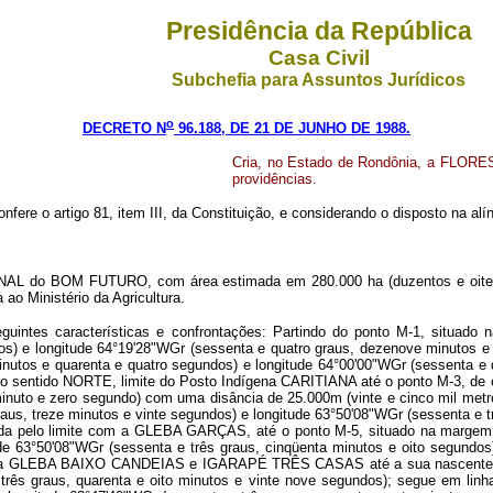
Presidência da República
Casa Civil
Subchefia para Assuntos Jurídicos
o
DECRETO N
96.188, DE 21 DE JUNHO DE 1988.
Cria, no Estado de Rondônia, a FLORE
providências.
onfere o artigo 81, item III, da Constituição, e considerando o disposto na al
AL do BOM FUTURO, com área estimada em 280.000 ha (duzentos e oitenta m
 ao Ministério da Agricultura.
seguintes características e confrontações: Partindo do ponto M-1, situad
os) e longitude 64°19'28"WGr (sessenta e quatro graus, dezenove minutos e 
 minutos e quarenta e quatro segundos) e longitude 64°00'00"WGr (sessenta 
, no sentido NORTE, limite do Posto Indígena CARITIANA até o ponto M-3, de c
 minuto e zero segundo) com uma disância de 25.000m (vinte e cinco mil m
graus, treze minutos e vinte segundos) e longitude 63°50'08"WGr (sessenta e 
inda pelo limite com a GLEBA GARÇAS, até o ponto M-5, situado na marge
tude 63°50'08"WGr (sessenta e três graus, cinqüenta minutos e oito segund
a GLEBA BAIXO CANDEIAS e IGARAPÉ TRÊS CASAS até a sua nascente, no p
três graus, quarenta e oito minutos e vinte nove segundos); segue em lin