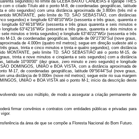
tos e quarenta segundos) no limite da GLEBA BAIXO CANDEIAS e Igarapé TRÊS
om o citado Título até o ponto M-8, de coordenadas geográficas, latitude
inta e oito segundos) com uma distância aproximada de 3.800m (três mil e
sentido MONTANTE, pelo limite do TD. SÃO SEBASTIÃO, com distâncias
inco segundos) e longitude 63°48'10"WGr (sessenta e três graus, quarenta e
e longitude 63°46'18"WGr (sessenta e três graus quarenta e seis minutos e
e longitude 63°42'16"WGr (sessenta e três graus, quarenta e dois minutos e
sete minutos e trinta segundos) e longitude 63°40'22"WGr (sessenta e três
o M-13, de coordenadas geográficas, latitude de 09°27'30"Sul (nove graus,
a aproximada de 4.000m (quatro mil metros); segue em direção sudeste até o
ês graus, trinta e cinco minutos e trinta e quatro segundos), com distância
tido MONTANTE, pelo limite TD. SÃO SEBASTIÃO até o ponto M-15, de
 graus, trinta e nove minutos e cinqüenta e seis segundos) com a distância
latitude 10°00'00" (dez graus, zero minuto e zero segundo) e longitude
LEBA SÃO DOMINGOS, UNIÃO e BOA VISTA, com a distância aproximada de
to M-17, de coordenadas geográficas, latitude 09°56'44"Sul (nove graus,
 com uma distância de 9.000m (nove mil metros); segue este rio sua margem
MINGOS, UNIÃO e BOA VISTA até o ponto M-1; início da descrição deste
envolvendo seu uso múltiplo, de modo a assegurar a criação permanente de
 poderá firmar convênios e contratos com entidades públicas e privadas para
vigor.
ransferência da área de que se compõe a Floresta Nacional do Bom Futuro.