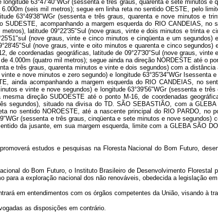
os) e longitude 63°47'40"WGr (sessenta e três graus, quarenta e sete minu
m (seis mil metros); segue em linha reta no sentido OESTE, pelo limite c
ngitude 63°49'38"WGr (sessenta e três graus, quarenta e nove minutos e tr
direção SUDESTE, acompanhando a margem esquerda do RIO CANDEIAS, no 
etros), latitude 09°22'35"Sul (nove graus, vinte e dois minutos e trinta e c
9°25'51"sul (nove graus, vinte e cinco minutos e cinqüenta e um segundos) 
9°28'45"Sul (nove graus, vinte e oito minutos e quarenta e cinco segundos) 
de coordenadas geográficas, latitude de 09°27'30"Sul (nove graus, vinte e 
 de 4.000m (quatro mil metros); segue ainda na direção NORDESTE até o pont
enta e três graus, quarenta minutos e vinte e dois segundos) com a distânci
 vinte e nove minutos e zero segundo) e longitude 63°35'34"WGr Isessenta e tr
OESTE, ainda acompanhando a margem esquerda do RIO CANDEIAS, no sen
 minutos e vinte e nove segundos) e longitude 63°39'56"WGr (sessenta e três
 mesma direção SUDOESTE até o ponto M-16, de coordenadas geográficas, 
nta e três segundos), situado na divisa do TD. SÃO SEBASTIÃO, com a G
reta no sentido NOROESTE, até a nascente principal do RIO PARDO, no pon
'09"WGr (sessenta e três graus, cinqüenta e sete minutos e nove segundos)
 sentido da jusante, em sua margem esquerda, limite com a GLEBA SÃO DO
BDF promoverá estudos e pesquisas na Floresta Nacional do Bom Futuro, des
Nacional do Bom Futuro, o Instituto Brasileiro de Desenvolvimento Florestal
para a exploração nacional dos não renováveis, obedecida a legislação em 
DF entrará em entendimentos com os órgãos competentes da União, visando à t
revogadas as disposições em contrário.