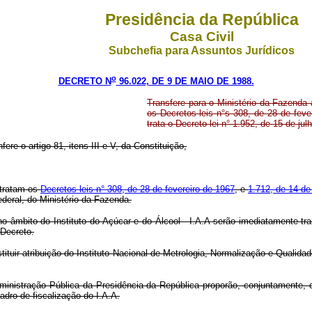
Presidência da República
Casa Civil
Subchefia para Assuntos Jurídicos
o
DECRETO N
96.022, DE 9 DE MAIO DE 1988.
Transfere para o Ministério da Fazenda 
os Decretos-leis n°s 308, de 28 de fev
trata o Decreto-lei n° 1.952, de 15 de ju
fere o artigo 81, itens III e V, da Constituição,
 tratam os
Decretos-leis n° 308, de 28 de fevereiro de 1967
, e
1.712, de 14 d
ederal, do Ministério da Fazenda.
âmbito do Instituto do Açúcar e do Álcool - I.A.A serão imediatamente tran
 Decreto.
stituir atribuição do Instituto Nacional de Metrologia, Normalização e Qualida
dministração Pública da Presidência da República proporão, conjuntamente, 
dro de fiscalização do I.A.A.