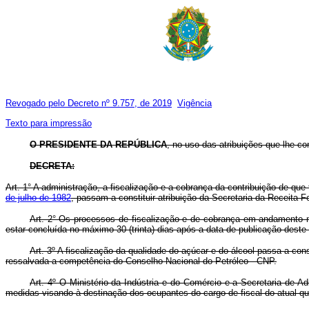
Revogado pelo Decreto nº 9.757, de 2019
Vigência
Texto para impressão
O PRESIDENTE DA REPÚBLICA
, no uso das atribuições que lhe con
DECRETA:
Art. 1° A administração, a fiscalização e a cobrança da contribuição de que
de julho de 1982
, passam a constituir atribuição da Secretaria da Receita F
Art. 2° Os processos de fiscalização e de cobrança em andamento no 
estar concluída no máximo 30 (trinta) dias após a data de publicação deste
Art. 3º A fiscalização da qualidade do açúcar e do álcool passa a con
ressalvada a competência do Conselho Nacional do Petróleo - CNP.
Art. 4º O Ministério da Indústria e do Comércio e a Secretaria de A
medidas visando à destinação dos ocupantes do cargo de fiscal do atual qua