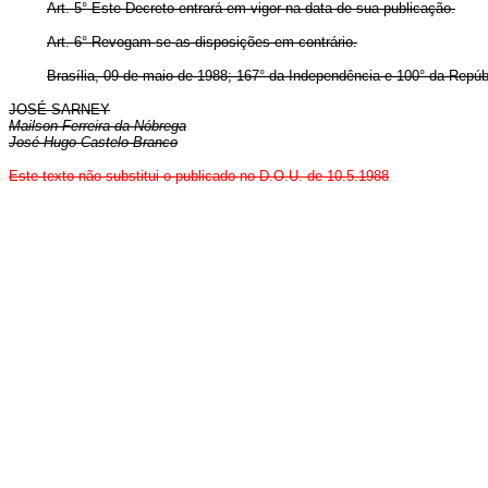
Art. 5° Este Decreto entrará em vigor na data de sua publicação.
Art. 6° Revogam-se as disposições em contrário.
Brasília, 09 de maio de 1988; 167° da Independência e 100° da Repúb
JOSÉ SARNEY
Mailson Ferreira da Nóbrega
José Hugo Castelo Branco
Este texto não substitui o publicado no D.O.U. de 10.5.1988