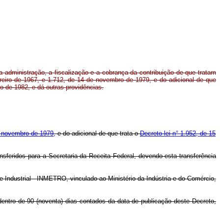
a administração, a fiscalização e a cobrança da contribuição de que tratam
ereiro de 1967, e 1.712, de 14 de novembro de 1979, e do adicional de que
lho de 1982, e dá outras providências.
e novembro de 1979,
e do adicional de que trata o
Decreto-lei n° 1.952, de 15
sferidos para a Secretaria da Receita Federal, devendo esta transferência
de Industrial - INMETRO, vinculado ao Ministério da Indústria e do Comércio,
dentro de 90 (noventa) dias contados da data de publicação deste Decreto,