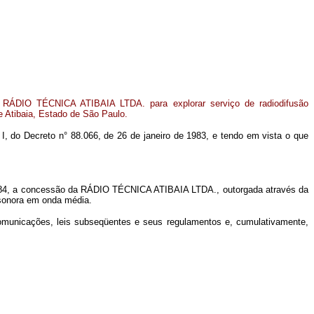
RÁDIO TÉCNICA ATIBAIA LTDA. para explorar serviço de radiodifusão
 Atibaia, Estado de São Paulo.
m I, do Decreto n° 88.066, de 26 de janeiro de 1983, e tendo em vista o que
de 1984, a concessão da RÁDIO TÉCNICA ATIBAIA LTDA., outorgada através da
o sonora em onda média.
ecomunicações, leis subseqüentes e seus regulamentos e, cumulativamente,