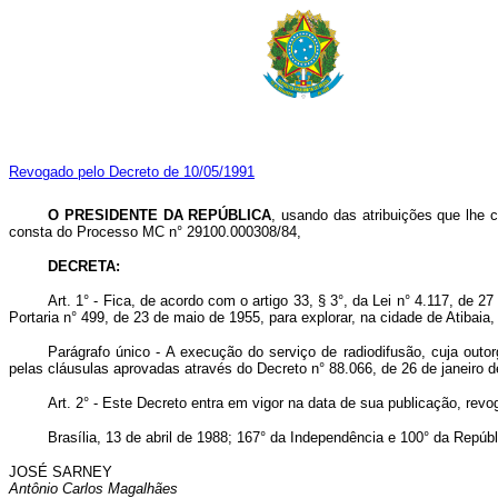
Revogado pelo Decreto de 10/05/1991
O PRESIDENTE DA REPÚBLICA
, usando das atribuições que lhe c
consta do Processo MC n° 29100.000308/84,
DECRETA:
Art.
1° - Fica, de acordo com o artigo 33, § 3°, da Lei n° 4.117, de
Portaria n° 499, de 23 de maio de 1955, para explorar, na cidade de Atibai
Parágrafo único - A execução do serviço de radiodifusão, cuja outo
pelas cláusulas aprovadas através do Decreto n° 88.066, de 26 de janeiro d
Art.
2° - Este Decreto entra em vigor na data de sua publicação, revo
Brasília, 13 de abril de 1988; 167° da Independência e 100° da Repúbl
JOSÉ SARNEY
Antônio Carlos Magalhães