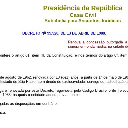
Presidência da República
Casa Civil
Subchefia para Assuntos Jurídicos
o
DECRETO N
95.920, DE 13 DE ABRIL DE 1988.
Renova a concessão outorgada à 
sonora em onda média, na cidade de
onfere o artigo 81, item III, da Constituição, e nos termos do artigo 6°, ite
 27 de agosto de 1962, renovada por 10 (dez) anos, a partir de 1° de maio 
a, Estado de São Paulo, sem direito de exclusividade, serviço de radiodifusã
rga é renovada por este Decreto, reger-se-á pelo Código Brasileiro de Tel
e 1983, às quais a entidade aderiu previamente.
gadas as disposições em contrário.
ica.