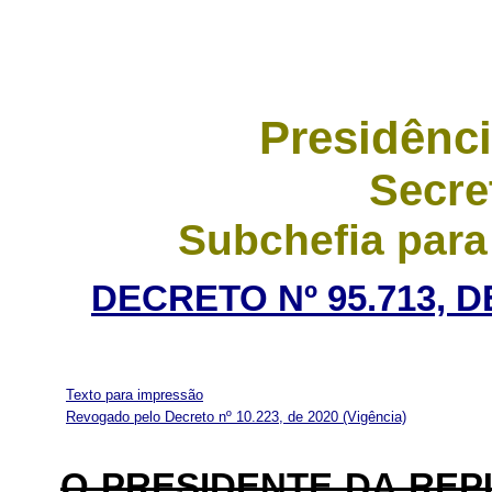
Presidênci
Secre
Subchefia para
DECRETO Nº 95.713, D
Texto para impressão
Revogado pelo Decreto nº 10.223, de 2020
(Vigência)
O PRESIDENTE DA RE