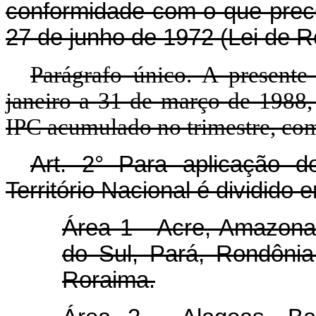
conformidade com o que precei
27 de junho de 1972 (Lei de R
Parágrafo único. A presente
janeiro a 31 de março de 1988,
IPC acumulado no trimestre, com 
Art.
2° Para aplicação do
Território Nacional é dividido 
Área 1 - Acre, Amazon
do Sul, Pará, Rondônia
Roraima.