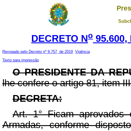
Pres
Subch
o
DECRETO N
95.600,
Revogado pelo Decreto nº 9.757, de 2019
Vigência
Texto para impressão
O PRESIDENTE DA REP
lhe confere o artigo 81, item II
DECRETA:
Art.
1° Ficam aprovados o
Armadas, conforme disposto