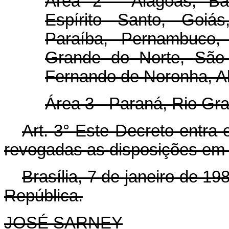
Área 2 - Alagoas, Bah
Espírito Santo, Goiá
Paraíba, Pernambuco, 
Grande do Norte, São P
Fernando de Noronha, Ab
Área 3 - Paraná, Rio Gra
Art.
3° Este Decreto entra 
revogadas as disposições em 
Brasília, 7 de janeiro de 1
República.
JOSÉ SARNEY