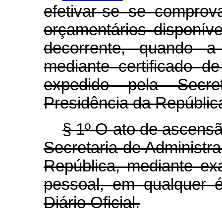
efetivar-se se comprov
orçamentários disponív
decorrente, quando a
mediante certificado de
expedido pela Secre
Presidência da Repúblic
§ 1º O ato de ascensã
Secretaria de Administr
República, mediante e
pessoal, em qualquer 
Diário Oficial.