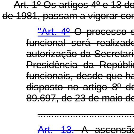
Art. 1º Os artigos 4º e 13 d
de 1981, passam a vigorar co
"Art. 4º
O processo se
funcional será realiza
autorização da Secretar
Presidência da Repúbli
funcionais, desde que h
disposto no artigo 8º 
89.697, de 23 de maio d
...................................
Art. 13.
A ascensão