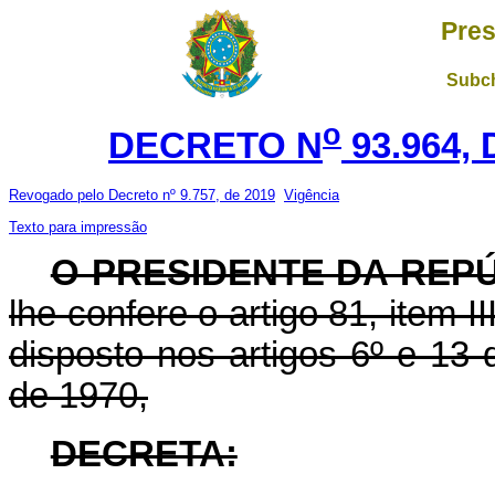
Pres
Subch
o
DECRETO N
93.964, 
Revogado pelo Decreto nº 9.757, de 2019
Vigência
Texto para impressão
O PRESIDENTE DA REP
lhe confere o artigo 81, item I
disposto nos artigos 6º e 13
de 1970,
DECRETA: