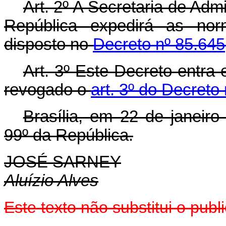
Art. 2º A Secretaria de Adm
República expedirá as no
disposto no
Decreto nº 85.645
Art. 3º Este Decreto entra
revogado o
art. 3º do Decreto
Brasília, em 22 de janeir
99º da República.
JOSÉ SARNEY
Aluízio Alves
Este texto não substitui o pub