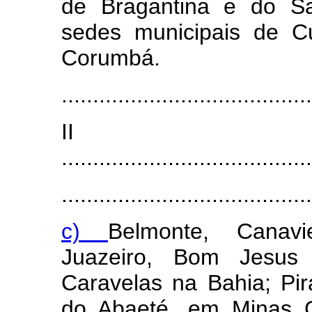
de Bragantina e do Sa
sedes municipais de C
Corumbá.
........................................
I
........................................
........................................
c)
Belmonte, Canavi
Juazeiro, Bom Jesus
Caravelas na Bahia; Pir
do Abaeté, em Minas Ge