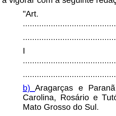
"Ar
........................................
........................................
I
........................................
........................................
b)
Aragarças e Paranã,
Carolina, Rosário e Tu
Mato Grosso do Sul.