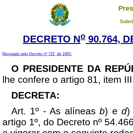
Pres
Subch
o
DECRETO N
90.764, 
Revogado pelo Decreto nº 722, de 1993.
O PRESIDENTE DA REPÚ
lhe confere o artigo 81, item II
DECRETA:
Art. 1º - As alíneas
b
) e
d
)
artigo 1º, do Decreto nº 54.4
a vigorar com a seguinte reda