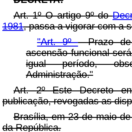
Art. 1º O artigo 9º do
Decr
1981
, passa a vigorar com a 
"Art. 9º
- Prazo de
ascensão funcional será
igual período, ob
Administração."
Art. 2º Este Decreto e
publicação, revogadas as disp
Brasília, em 23 de maio de
da República.