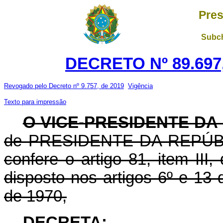
Pres
Subch
DECRETO Nº 89.697,
Revogado pelo Decreto nº 9.757, de 2019
Vigência
Texto para impressão
O VICE-PRESIDENTE DA
de PRESIDENTE DA REPÚBLIC
confere o artigo 81, item III
disposto nos artigos 6º e 13
de 1970,
DECRETA: