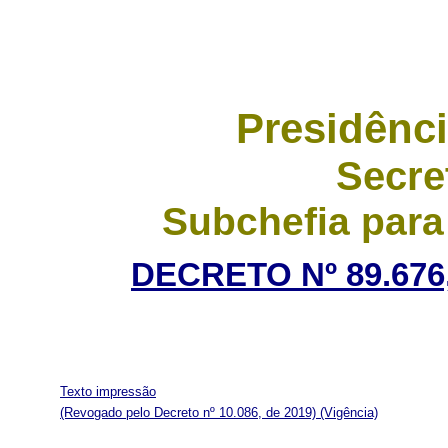
Presidênci
Secre
Subchefia para
DECRETO Nº 89.676,
Texto impressão
(Revogado pelo Decreto nº 10.086, de 2019)
(Vigência)