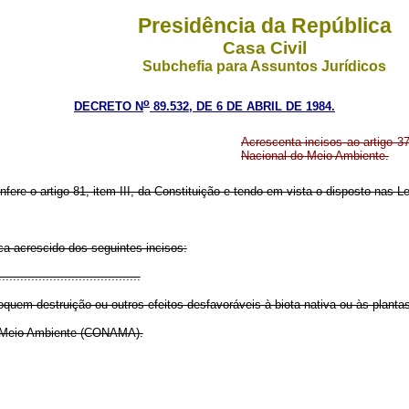
Presidência da República
Casa Civil
Subchefia para Assuntos Jurídicos
o
DECRETO N
89.532, DE 6 DE ABRIL DE 1984.
Acrescenta incisos ao artigo 3
Nacional do Meio Ambiente.
nfere o artigo 81, item III, da Constituição e tendo em vista o disposto nas L
ica acrescido dos seguintes incisos:
......................................
quem destruição ou outros efeitos desfavoráveis à biota nativa ou às plantas
o Meio Ambiente (CONAMA).