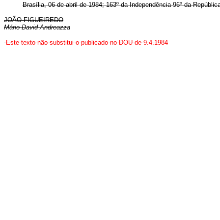
Brasília, 06 de abril de 1984; 163º da Independência 96º da República
JOÃO FIGUEIREDO
Mário David Andreazza
Este texto não substitui o publicado no DOU de 9.4.198
4