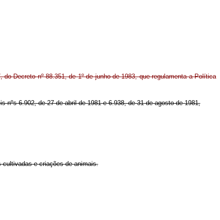
7, do Decreto nº 88.351, de 1º de junho de 1983, que regulamenta a Política
eis nºs 6.902, de 27 de abril de 1981 e 6.938, de 31 de agosto de 1981,
 cultivadas e criações de animais.