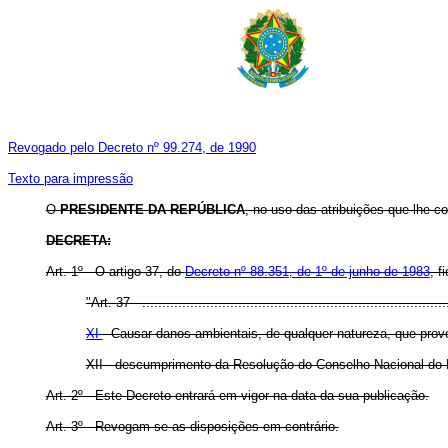
Revogado pelo Decreto nº 99.274, de 1990
Texto para impressão
O
PRESIDENTE DA REPÚBLICA
, no uso das atribuições que lhe co
DECRETA:
Art
. 1º - O artigo 37, do
Decreto nº 88.351, de 1º de junho de 1983
, f
"Art. 37 - .............................................................................
XI
- Causar danos ambientais, de qualquer natureza, que provo
XII - descumprimento da Resolução do Conselho Nacional d
Art
. 2º - Este Decreto entrará em vigor na data da sua publicação.
Art
. 3º - Revogam-se as disposições em contrário.