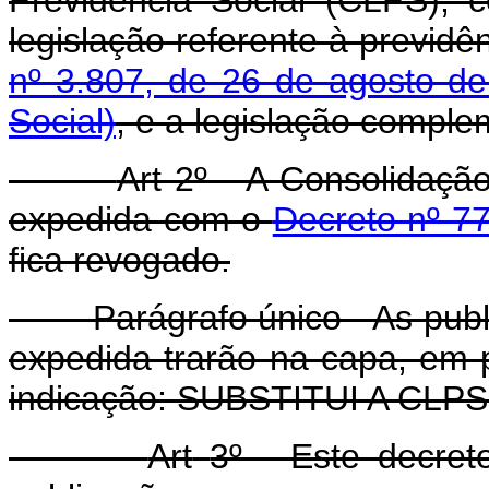
legislação referente à previdê
nº 3.807, de 26 de agosto de
Social)
, e a legislação comple
Art 2º - A Consolidação
expedida com o
Decreto nº 77
fica revogado.
Parágrafo único - As public
expedida trarão na capa, em p
indicação: SUBSTITUI A CLPS
Art
3º - Este decret