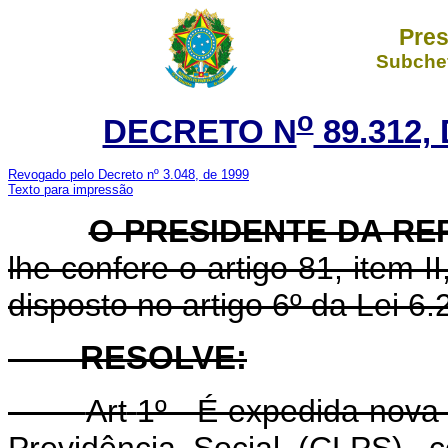
Pres
Subchef
o
DECRETO N
89.312,
Revogado pelo Decreto nº 3.048, de 1999
Texto para impressão
O PRESIDENTE DA RE
lhe confere o artigo 81, item I
disposto no artigo 6º da Lei 6
RESOLVE:
Art
1º - É expedida nova
Previdência Social (CLPS), 