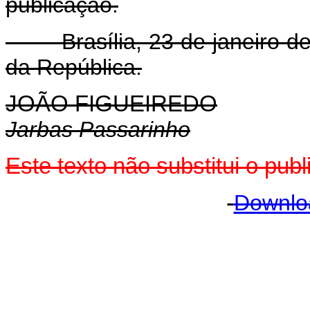
publicação.
Brasília, 23 de janeiro de 
da República.
JOÃO FIGUEIREDO
Jarbas Passarinho
Este texto não substitui o pu
Downlo