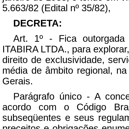
5.663/82 (Edital nº 35/82),
DECRETA:
Art
. 1º - Fica outorga
ITABIRA LTDA., para explorar,
direito de exclusividade, ser
média de âmbito regional, na
Gerais.
Parágrafo único - A conc
acordo com o Código Brasi
subseqüentes e seus regula
preceitos e obrigações enum