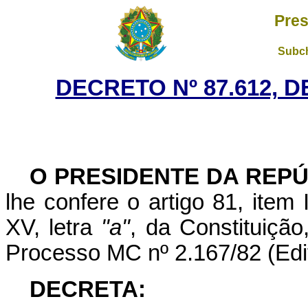
Pres
Subch
DECRETO Nº 87.612, D
O PRESIDENTE DA REP
lhe confere o artigo 81, item 
XV, letra
"a"
, da Constituiçã
Processo MC nº 2.167/82 (Edit
DECRETA: