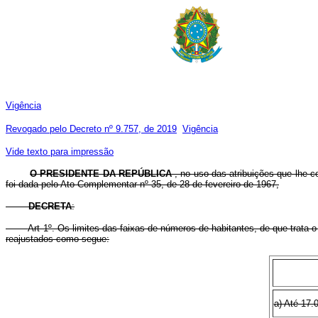
Vigência
Revogado pelo Decreto nº 9.757, de 2019
Vigência
Vide texto para impressão
O PRESIDENTE DA REPÚBLICA
, no uso das atribuições que lhe co
foi dada pelo Ato Complementar nº 35, de 28 de fevereiro de 1967,
DECRETA
:
Art 1º. Os limites das faixas de números de habitantes, de que trata 
reajustados como segue:
a) Até 17.