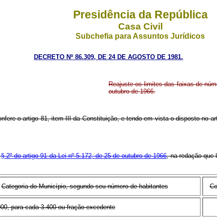
Presidência da República
Casa Civil
Subchefia para Assuntos Jurídicos
DECRETO Nº 86.309, DE 24 DE AGOSTO DE 1981.
Reajuste os limites das faixas de núme
outubro de 1966.
nfere o artigo 81, item III da Constituição, e tendo em vista o disposto no a
o
§ 2º do artigo 91 da Lei nº 5.172, de 25 de outubro de 1966
, na redação que 
Categoria do Município, segundo seu número de habitantes
Co
000, para cada 3.400 ou fração excedente