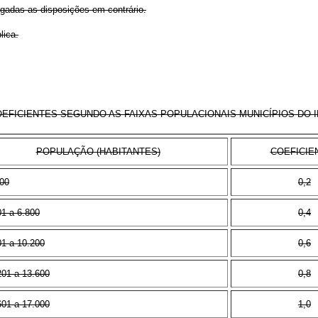
vogadas as disposições em contrário.
lica.
EFICIENTES SEGUNDO AS FAIXAS POPULACIONAIS MUNICÍPIOS DO 
POPULAÇÃO (HABITANTES)
COEFICIE
400
0,2
01 a 6.800
0,4
01 a 10.200
0,6
201 a 13.600
0,8
601 a 17.000
1,0