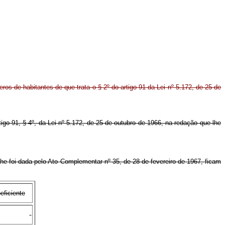
ros de habitantes de que trata o § 2º do artigo 91 da Lei nº 5.172, de 25 de
rtigo 91, § 4º, da Lei nº 5.172, de 25 de outubro de 1966, na redação que lhe
lhe foi dada pelo Ato Complementar nº 35, de 28 de fevereiro de 1967, ficam
eficiente