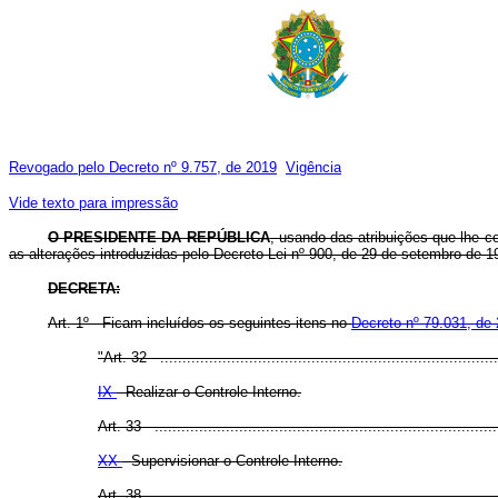
Revogado pelo Decreto nº 9.757, de 2019
Vigência
Vide texto para impressão
O PRESIDENTE DA REPÚBLICA
, usando das atribuições que lhe co
as alterações introduzidas pelo Decreto-Lei nº 900, de 29 de setembro de 1
DECRETA:
Art. 1º - Ficam incluídos os seguintes itens no
Decreto nº 79.031, de
"Art. 32 - .............................................................................
IX
- Realizar o Controle Interno.
Art. 33 - ..............................................................................
XX
- Supervisionar o Controle Interno.
Art. 38 - ..............................................................................