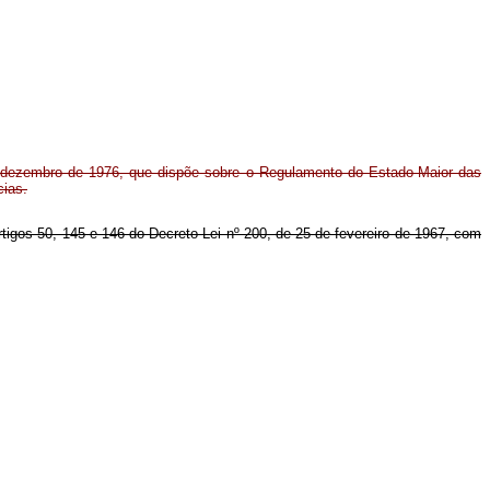
e dezembro de 1976, que dispõe sobre o Regulamento do Estado-Maior das
cias.
artigos 50, 145 e 146 do Decreto-Lei nº 200, de 25 de fevereiro de 1967, com