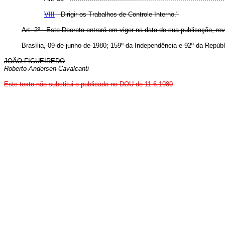
VIII
- Dirigir os Trabalhos de Controle Interno."
Art. 2º - Este Decreto entrará em vigor na data de sua publicação, r
Brasília, 09 de junho de 1980; 159º da Independência e 92º da Repúbl
JOÃO FIGUEIREDO
Roberto Andersen Cavalcanti
Este texto não substitui o publicado no DOU de 11.6.1980