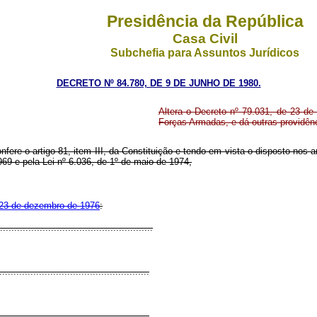
Presidência da República
Casa Civil
Subchefia para Assuntos Jurídicos
DECRETO Nº 84.780, DE 9 DE JUNHO DE 1980.
Altera o Decreto nº 79.031, de 23 d
Forças Armadas, e dá outras providên
nfere o artigo 81, item III, da Constituição e tendo em vista o disposto nos 
969 e pela Lei nº 6.036, de 1º de maio de 1974,
 23 de dezembro de 1976
:
.....................................................
....................................................
....................................................