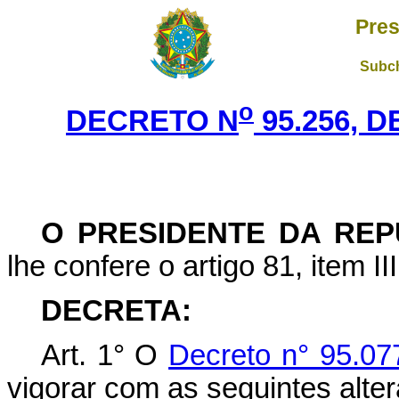
Pres
Subch
o
DECRETO N
95.256, 
O PRESIDENTE DA REP
lhe confere o artigo 81, item II
DECRETA:
Art. 1° O
Decreto n° 95.07
vigorar com as seguintes alte