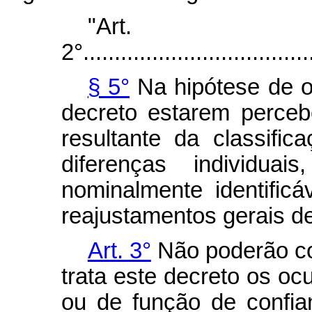
"Art.
2°.....................................
§ 5°
Na hipótese de os
decreto estarem perce
resultante da classific
diferenças individua
nominalmente identificá
reajustamentos gerais de
Art. 3°
Não poderão co
trata este decreto os o
ou de função de confia