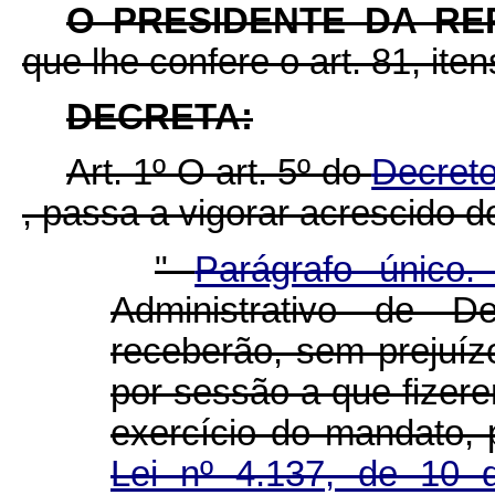
O PRESIDENTE DA RE
que lhe confere o art. 81, iten
DECRETA:
Art. 1º O art. 5º do
Decreto
, passa a vigorar acrescido d
"
Parágrafo único
Administrativo de 
receberão, sem prejuíz
por sessão a que fizere
exercício do mandato, 
Lei nº 4.137, de 10