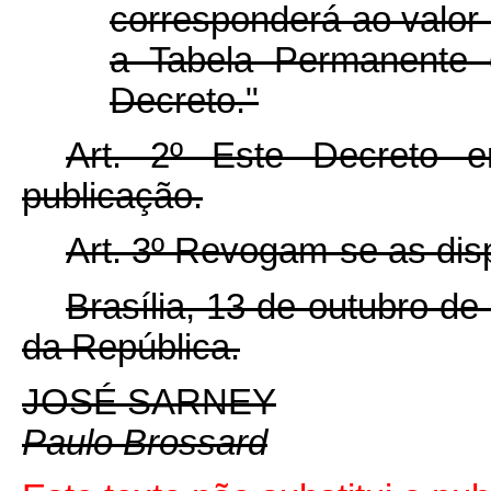
corresponderá ao valor 
a Tabela Permanente 
Decreto."
Art. 2º Este Decreto 
publicação.
Art. 3º Revogam-se as dis
Brasília, 13 de outubro d
da República.
JOSÉ SARNEY
Paulo Brossard