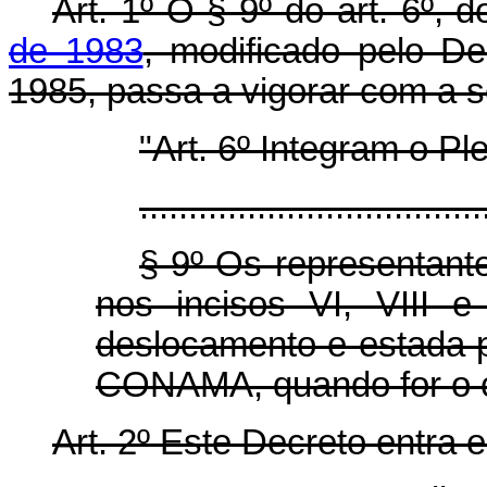
Art. 1º O § 9º do art. 6º, 
de 1983
, modificado pelo D
1985, passa a vigorar com a s
"Art. 6º Integram o 
...................................
§ 9º Os representant
nos incisos VI, VIII 
deslocamento e estada 
CONAMA, quando for o 
Art. 2º Este Decreto entra 