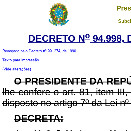
Pres
Subch
o
DECRETO N
94.998,
Revogado pelo Decreto nº 99..274, de 1990
Texto para impressão
(Vide alterações)
O PRESIDENTE DA REP
lhe confere o art. 81, item III
disposto no artigo 7º da Lei n
DECRETA: