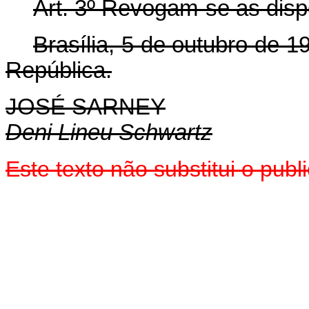
Art. 3º Revogam-se as disp
Brasília, 5 de outubro de 
República.
JOSÉ SARNEY
Deni Lineu Schwartz
Este texto não substitui o pu