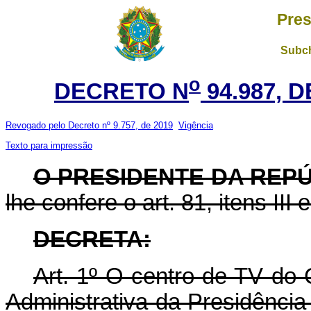
Pres
Subch
o
DECRETO N
94.987, 
Revogado pelo Decreto nº 9.757, de 2019
Vigência
Texto para impressão
O PRESIDENTE DA REP
lhe confere o art. 81, itens III 
DECRETA:
Art. 1º O centro de TV do 
Administrativa da Presidência