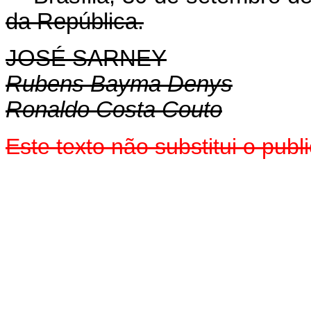
da República.
JOSÉ SARNEY
Rubens Bayma Denys
Ronaldo Costa Couto
Este texto não substitui o pu