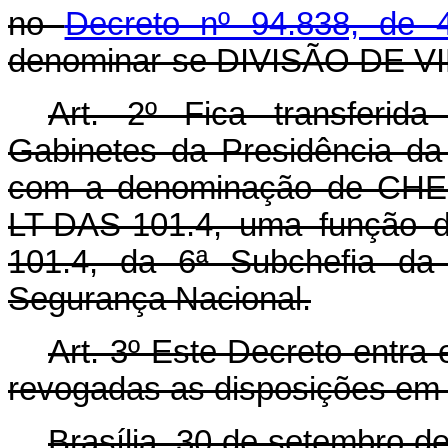
no
Decreto nº 94.838, de
denominar-se DIVISÃO DE 
Art. 2º Fica transferi
Gabinetes da Presidência da R
com a denominação de CH
LT-DAS-101.4, uma função d
101.4, da 6ª Subchefia da 
Segurança Nacional.
Art. 3º Este Decreto entra
revogadas as disposições em 
Brasília, 30 de setembro d