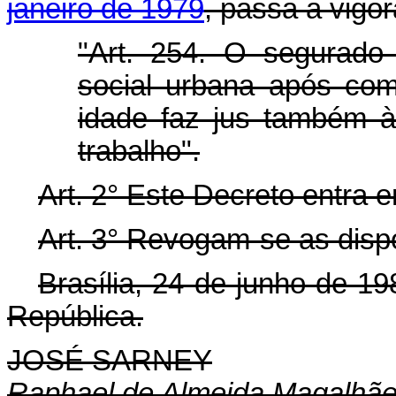
janeiro de 1979
, passa a vigo
"Art. 254. O segurado
social urbana após com
idade faz jus também à
trabalho".
Art.
2° Este Decreto entra e
Art.
3° Revogam-se as dispo
Brasília, 24 de junho de 1
República.
JOSÉ SARNEY
Raphael de Almeida Magalhã