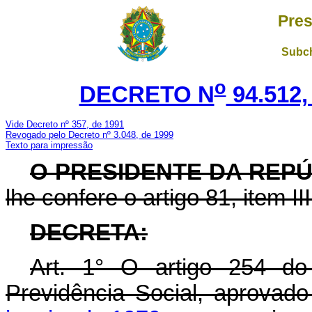
Pres
Subch
o
DECRETO N
94.512,
Vide
Decreto nº 357, de 1991
Revogado pelo Decreto nº 3.048, de 1999
Texto para impressão
O PRESIDENTE DA REP
lhe confere o artigo 81, item II
DECRETA:
Art.
1° O artigo 254 do 
Previdência Social, aprovad