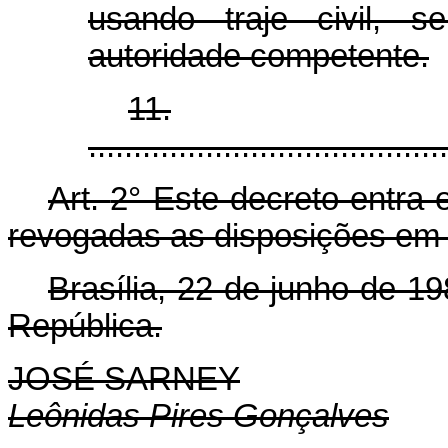
usando traje civil, 
autoridade competente.
11.
.......................................
Art.
2° Este decreto entra 
revogadas as disposições em 
Brasília, 22 de junho de 1
República.
JOSÉ SARNEY
Leônidas Pires Gonçalves