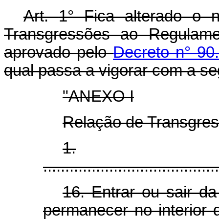
Art.
1° Fica alterado o
Transgressões ao Regulamen
aprovado pelo
Decreto n° 90
qual passa a vigorar com a se
"ANEXO I
Relação de Transgre
1.
........................................
16. Entrar ou sair da
permanecer no interior