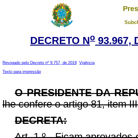
Pres
Subch
o
DECRETO N
93.967, 
Revogado pelo Decreto nº 9.757, de 2019
Vigência
Texto para impressão
O PRESIDENTE DA REP
lhe confere o artigo 81, item II
DECRETA:
Art. 1 º - Ficam aprovados