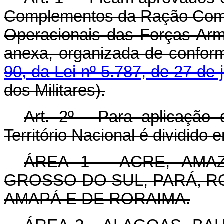
Complementos da Ração Comu
Operacionais das Forças Arm
anexa, organizada de confor
90, da Lei nº 5.787, de 27 de
dos Militares).
Art. 2º - Para aplicação
Território Nacional é dividido 
ÁREA 1 - ACRE, AMA
GROSSO DO SUL, PARÁ, R
AMAPÁ E DE RORAIMA.