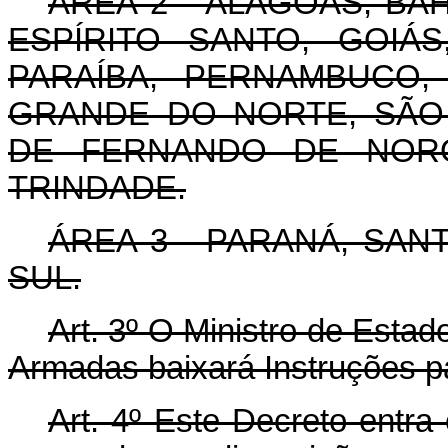
ÁREA 2 - ALAGOAS, BAH
ESPÍRITO SANTO, GOIÁ
PARAÍBA, PERNAMBUCO, 
GRANDE DO NORTE, SÃO 
DE FERNANDO DE NORO
TRINDADE.
ÁREA 3 - PARANÁ, SAN
SUL.
Art. 3º O Ministro de Esta
Armadas baixará Instruções p
Art. 4º Este Decreto entra