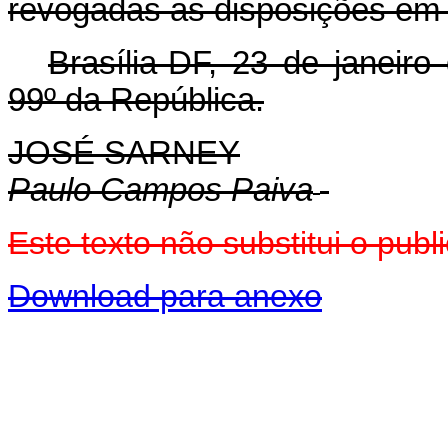
revogadas as disposições em 
Brasília-DF, 23 de janeir
99º da República.
JOSÉ SARNEY
Paulo Campos Paiva
Este texto não substitui o pu
Download para anexo