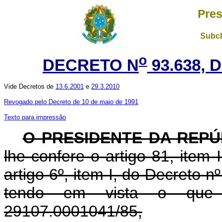
Pres
Subch
o
DECRETO N
93.638, 
Vide Decretos de
13.6.2001
e
29.3.2010
Revogado pelo Decreto de 10 de maio de 1991
Texto para impressão
O PRESIDENTE DA REPÚ
lhe confere o artigo 81, item 
artigo 6º, item I, do Decreto n
tendo em vista o que
29107.0001041/85,