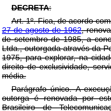
DECRETA
:
Art. 1º.
Fica, de acordo co
27 de agosto de 1962
, renova
de setembro de 1985, a con
Ltda., outorgada através da P
1975, para explorar, na cida
direito de exclusividade, ser
média.
Parágrafo único.
A execuçã
outorga é renovada por est
Brasileiro de Telecomunic