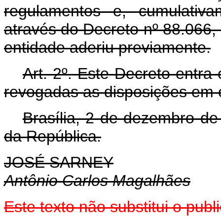
regulamentos e, cumulativa
através do Decreto nº 88.066, 
entidade aderiu previamente.
Art. 2º.
Este Decreto entra 
revogadas as disposições em c
Brasília, 2 de dezembro de
da República.
JOSÉ SARNEY
Antônio Carlos Magalhães
Este texto não substitui o pu