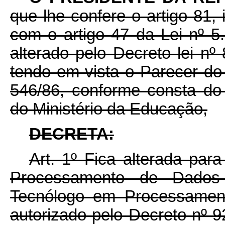
que lhe confere o artigo 81, 
com o artigo 47 da Lei nº 
alterado pelo Decreto lei n
tendo em vista o Parecer d
546/86, conforme consta do
do Ministério da Educação,
DECRETA:
Art. 1º Fica alterada par
Processamento de Dado
Tecnólogo em Processamen
autorizado pelo Decreto nº 