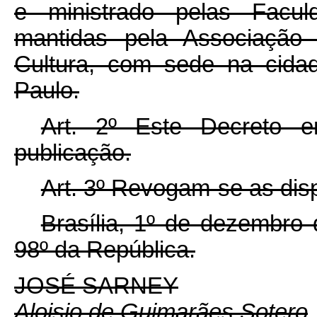
e ministrado pelas Faculd
mantidas pela Associação
Cultura, com sede na cida
Paulo.
Art. 2º Este Decreto 
publicação.
Art. 3º Revogam-se as dis
Brasília, 1º de dezembro
98º da República.
JOSÉ SARNEY
Aloisio de Guimarães Sotero