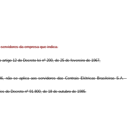
 servidores da empresa que indica.
o artigo 12 do Decreto-lei nº 200, de 25 de fevereiro de 1967,
 não se aplica aos servidores das Centrais Elétricas Brasileiras S.A. -
des do Decreto nº 91.800, de 18 de outubro de 1985.