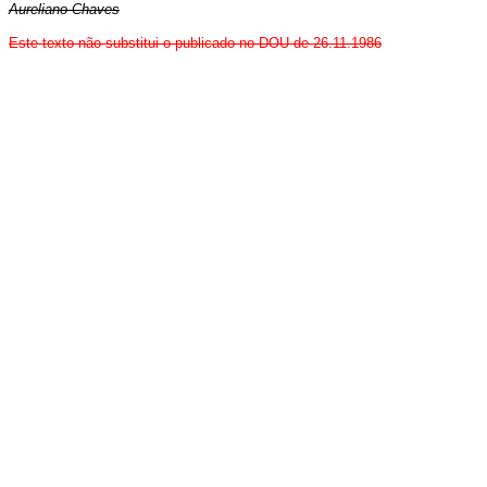
Aureliano Chaves
Este texto não substitui o publicado no DOU de 26.11.1986