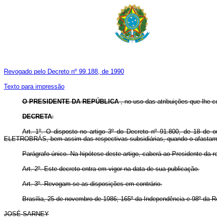
Revogado pelo Decreto nº 99.188, de 1990
Texto para impressão
O PRESIDENTE DA REPÚBLICA
, no uso das atribuições que lhe co
DECRETA
:
Art. 1º.
O disposto no artigo 3º do Decreto nº 91.800, de 18 de ou
ELETROBRÁS, bem assim das respectivas subsidiárias, quando o afastament
Parágrafo único. Na hipótese deste artigo, caberá ao Presidente da 
Art. 2º.
Este decreto entra em vigor na data de sua publicação.
Art. 3º.
Revogam-se as disposições em contrário.
Brasília, 25 de novembro de 1986; 165º da Independência e 98º da R
JOSÉ SARNEY