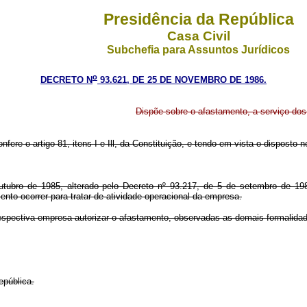
Presidência da República
Casa Civil
Subchefia para Assuntos Jurídicos
o
DECRETO N
93.621, DE 25 DE NOVEMBRO DE 1986.
Dispõe sobre o afastamento, a serviço dos
nfere o artigo 81, itens I e Ill, da Constituição, e tendo em vista o disposto n
tubro de 1985, alterado pelo Decreto nº 93.217, de 5 de setembro de 1986,
o ocorrer para tratar de atividade operacional da empresa.
respectiva empresa autorizar o afastamento, observadas as demais formalida
epública.