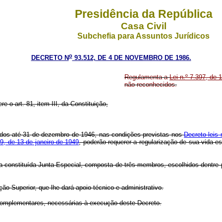
Presidência da República
Casa Civil
Subchefia para Assuntos Jurídicos
o
DECRETO N
93.512, DE 4 DE NOVEMBRO DE 1986.
Regulamenta a
Lei n.º 7.397, de
não reconhecidos.
re o art. 81, item III, da Constituição,
idos até 31 de dezembro de 1946, nas condições previstas nos
Decreto-leis
09, de 13 de janeiro de 1949
, poderão requerer a regularização de sua vida es
, fica constituída Junta Especial, composta de três membros, escolhidos den
ão Superior, que lhe dará apoio técnico e administrativo.
 complementares, necessárias à execução deste Decreto.