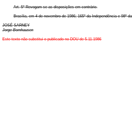
Art. 5º Revogam-se as disposições em contrário.
Brasília, em 4 de novembro de 1986; 165º da Independência e 98º da
JOSÉ SARNEY
Jorge Bornhausen
Este texto não substitui o publicado no DOU de 5.11.1986