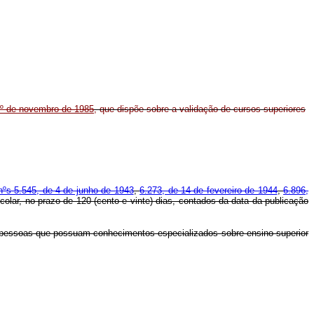
 1º de novembro de 1985
, que dispõe sobre a validação de cursos superiores
 nºs 5.545, de 4 de junho de 1943
,
6.273, de 14 de fevereiro de 1944
,
6.896,
colar, no prazo de 120 (cento e vinte) dias, contados da data da publicação
tre pessoas que possuam conhecimentos especializados sobre ensino superior