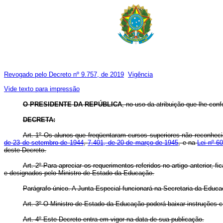
Revogado pelo Decreto nº 9.757, de 2019
Vigência
Vide texto para impressão
O PRESIDENTE DA REPÚBLICA
, no uso da atribuição que lhe confe
DECRETA:
Art. 1º Os alunos que freqüentaram cursos superiores não reconhec
de 23 de setembro de 1944
,
7.401, de 20 de março de 1945
, e na
Lei nº 6
deste Decreto.
Art. 2º Para apreciar os requerimentos referidos no artigo anterior
e designados pelo Ministro de Estado da Educação.
Parágrafo único. A Junta Especial funcionará na Secretaria da Educaç
Art. 3º O Ministro de Estado da Educação poderá baixar instruções
Art. 4º Este Decreto entra em vigor na data de sua publicação.