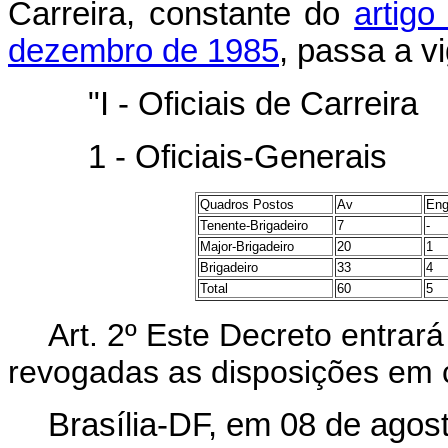
Carreira, constante do
artigo
dezembro de 1985
, passa a v
"I - Oficiais de Carreira
1 - Oficiais-Generais
Quadros Postos
Av
En
Tenente-Brigadeiro
7
-
Major-Brigadeiro
20
1
Brigadeiro
33
4
Total
60
5
Art. 2º Este Decreto entrar
revogadas as disposições em c
Brasília-DF, em 08 de agos