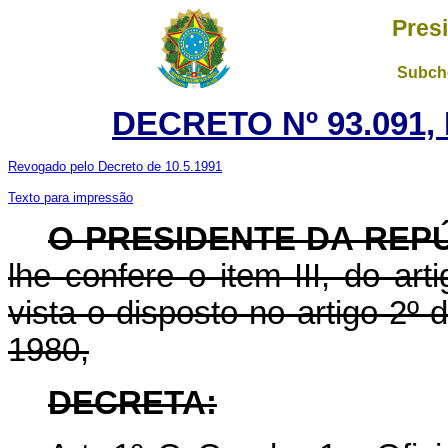
Pres
Subche
DECRETO Nº 93.091,
Revogado pelo Decreto de 10.5.1991
Texto para impressão
O PRESIDENTE DA REP
lhe confere o item III, do ar
vista o disposto no artigo 2º 
1980,
DECRETA: