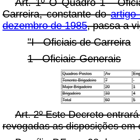
Art. 1º O Quadro 1 - Ofici
Carreira, constante do
artigo
dezembro de 1985
, passa a v
"I - Oficiais de Carreira
1 - Oficiais-Generais
Quadros Postos
Av
En
Tenente-Brigadeiro
7
-
Major-Brigadeiro
20
1
Brigadeiro
33
4
Total
60
5
Art. 2º Este Decreto entrar
revogadas as disposições em c