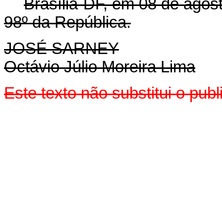
Brasília-DF, em 08 de agos
98º da República.
JOSÉ SARNEY
Octávio Júlio Moreira Lima
Este texto não substitui o pu