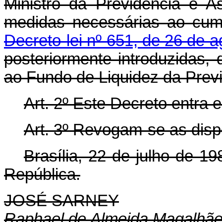
Ministro da Previdência e As
medidas necessárias ao cum
Decreto-lei nº 651, de 26 de 
posteriormente introduzidas, 
ao Fundo de Liquidez da Previ
Art. 2º Este Decreto entra 
Art. 3º Revogam-se as disp
Brasília, 22 de julho de 1
República.
JOSÉ SARNEY
Raphael de Almeida Magalhã