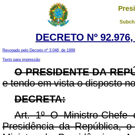
Pres
Subche
DECRETO Nº 92.976,
Revogado pelo Decreto nº 3.048, de 1999
Texto para impressão
O PRESIDENTE DA REP
e tendo em vista o disposto no 
DECRETA:
Art. 1º O Ministro-Chefe
Presidência da República, o