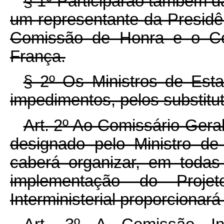
§ 1º Participarão também d
um representante da Presidê
Comissão de Honra e o Com
França.
§ 2º Os Ministros de Est
impedimentos, pelos substitu
Art. 2º Ao Comissário-Geral
designado pelo Ministro de
caberá organizar, em todas
implementação do Proj
Interministerial proporcionar