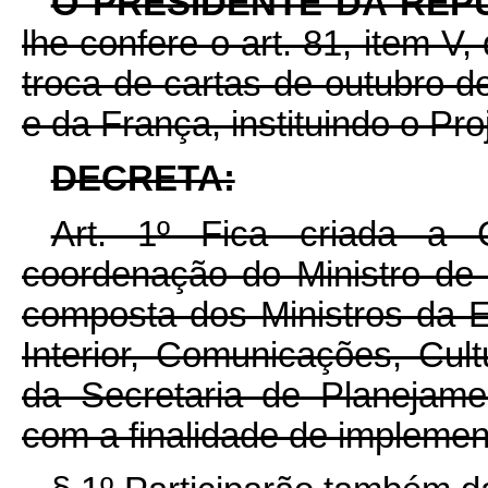
O PRESIDENTE DA REP
lhe confere o art. 81, item V,
troca de cartas de outubro d
e da França, instituindo o Pro
DECRETA:
Art. 1º Fica criada a C
coordenação do Ministro de
composta dos Ministros da E
Interior, Comunicações, Cul
da Secretaria de Planejame
com a finalidade de implement