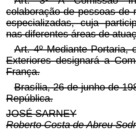
Art. 3º A Comissão Inte
colaboração de pessoas de r
especializadas, cuja partic
nas diferentes áreas de atuaç
Art. 4º Mediante Portaria,
Exteriores designará a Com
França.
Brasília, 26 de junho de 1
República.
JOSÉ SARNEY
Roberto Costa de Abreu Sod