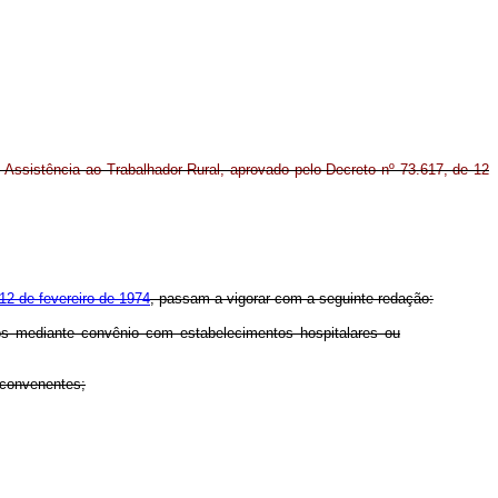
Assistência ao Trabalhador Rural, aprovado pelo Decreto nº 73.617, de 12
12 de fevereiro de 1974
, passam a vigorar com a seguinte redação:
dos mediante convênio com estabelecimentos hospitalares ou
s convenentes;