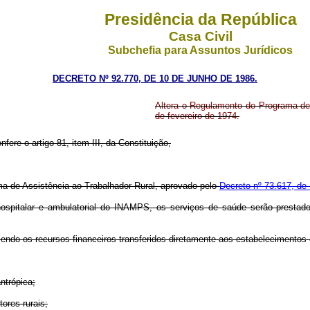
Presidência da República
Casa Civil
Subchefia para Assuntos Jurídicos
DECRETO Nº 92.770, DE 10 DE JUNHO DE 1986.
Altera o Regulamento do Programa de 
de fevereiro de 1974.
nfere o artigo 81, item III, da Constituição,
a de Assistência ao Trabalhador Rural, aprovado pelo
Decreto nº 73.617, de 
e hospitalar e ambulatorial do INAMPS, os serviços de saúde serão presta
 sendo os recursos financeiros transferidos diretamente aos estabelecimento
ntrópica;
tores rurais;