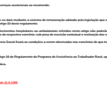
 serviços assitenciais as recomende;
s se dará mediante o sistema de remuneração adotado pela legislação que di
rtigo 33 deste regulamento.
lecimentos hospitalares ou ambulatoriais referidos neste artigo não poder
s do respectivo convênio, sob pena de rescisão contratual e restituição dos 
ncia Social fixará as condições a serem observadas nos convênios de que trata
rtigo 34 do Regulamento do Programa de Assistência ao Trabalhador Rural, a
lica.
 de 11.6.1986