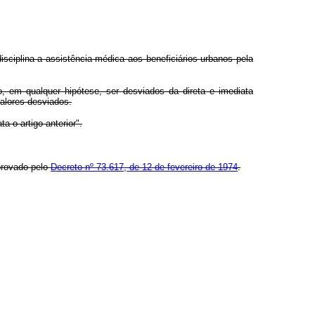
sciplina a assistência médica aos beneficiários urbanos pela
ão, em qualquer hipótese, ser desviados da direta e imediata
valores desviados.
 o artigo anterior".
provado pelo
Decreto nº 73.617, de 12 de fevereiro de 1974
.