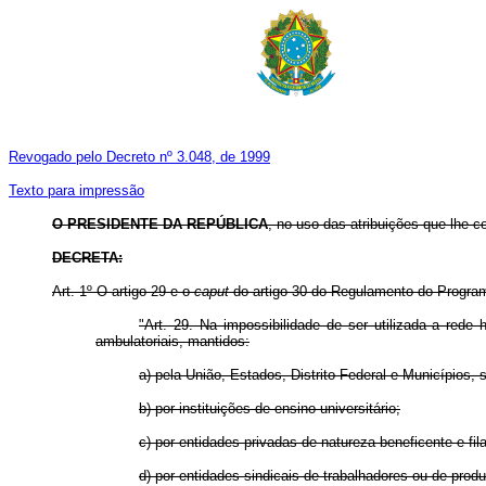
Revogado pelo Decreto nº 3.048, de 1999
Texto para impressão
O PRESIDENTE DA REPÚBLICA
, no uso das atribuições que lhe co
DECRETA:
Art. 1º O artigo 29 e o
caput
do artigo 30 do Regulamento do Program
"Art. 29. Na impossibilidade de ser utilizada a red
ambulatoriais, mantidos:
a) pela União, Estados, Distrito Federal e Municípios,
b) por instituições de ensino universitário;
c) por entidades privadas de natureza beneficente e fila
d) por entidades sindicais de trabalhadores ou de produ