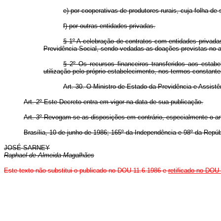
e) por cooperativas de produtores rurais, cuja folha de
f) por outras entidades privadas.
§ 1º A celebração de contratos com entidades privada
Previdência Social, sendo vedadas as doações previstas no a
§ 2º Os recursos financeiros transferidos aos estabe
utilização pelo próprio estabelecimento, nos termos constante
Art. 30. O Ministro de Estado da Previdência e Assistê
Art. 2º Este Decreto entra em vigor na data de sua publicação.
Art. 3º Revogam-se as disposições em contrário, especialmente o a
Brasília, 10 de junho de 1986; 165º da Independência e 98º da Repúb
JOSÉ SARNEY
Raphael de Almeida Magalhães
Este texto não substitui o publicado no DOU 11.6.1986 e
retificado no DOU