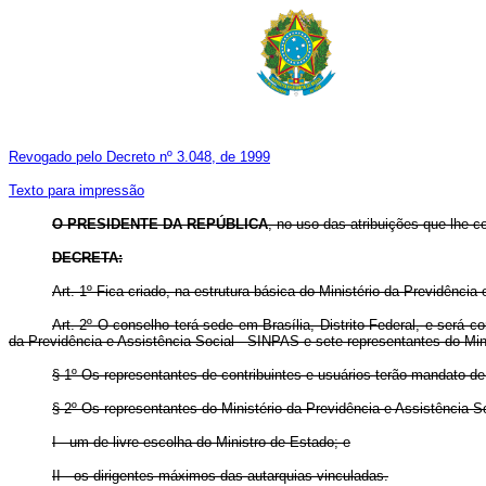
Revogado pelo Decreto nº 3.048, de 1999
Texto para impressão
O PRESIDENTE DA REPÚBLICA
, no uso das atribuições que lhe con
DECRETA:
Art. 1º Fica criado, na estrutura básica do Ministério da Previdênci
Art. 2º O conselho terá sede em Brasília, Distrito Federal, e será
da Previdência e Assistência Social - SINPAS e sete representantes do Mini
§ 1º Os representantes de contribuintes e usuários terão mandato de
§ 2º Os representantes do Ministério da Previdência e Assistência So
I - um de livre escolha do Ministro de Estado; e
II - os dirigentes máximos das autarquias vinculadas.