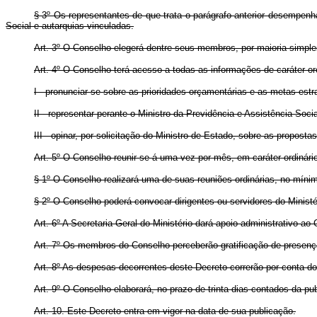
§ 3º Os representantes de que trata o parágrafo anterior desempen
Social e autarquias vinculadas.
Art. 3º O Conselho elegerá dentre seus membros, por maioria simple
Art. 4º O Conselho terá acesso a todas as informações de caráter o
I - pronunciar-se sobre as prioridades orçamentárias e as metas estr
II - representar perante o Ministro da Previdência e Assistência Soci
III - opinar, por solicitação do Ministro de Estado, sobre as proposta
Art. 5º O Conselho reunir-se-á uma vez por mês, em caráter ordinár
§ 1º O Conselho realizará uma de suas reuniões ordinárias, no mínim
§ 2º O Conselho poderá convocar dirigentes ou servidores do Minist
Art. 6º A Secretaria Geral do Ministério dará apoio administrativo a
Art. 7º Os membros do Conselho perceberão gratificação de presença
Art. 8º As despesas decorrentes deste Decreto correrão por conta do
Art. 9º O Conselho elaborará, no prazo de trinta dias contados da pu
Art. 10. Este Decreto entra em vigor na data de sua publicação.