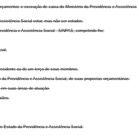
orçamentos e execução de caixa do Ministério da Previdência e Assistência
Assistência Social votar, mas não ser votados.
evidência e Assistência Social - SINPAS, competindo-lhe:
ial;
 presidente ou de um terço de seus membros.
o da Previdência e Assistência Social, de suas propostas orçamentárias.
s em suas áreas de atuação.
niões.
de Estado da Previdência e Assistência Social.