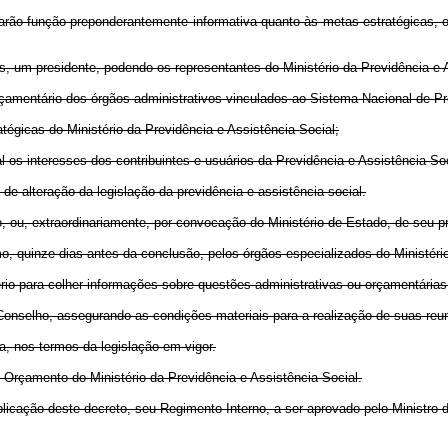
harão função preponderantemente informativa quanto às metas estratégicas, 
s, um presidente, podendo os representantes do Ministério da Previdência e 
rçamentário dos órgãos administrativos vinculados ao Sistema Nacional de Pr
atégicas do Ministério da Previdência e Assistência Social;
al os interesses dos contribuintes e usuários da Previdência e Assistência Soc
s de alteração da legislação da previdência e assistência social.
io, ou, extraordinariamente, por convocação do Ministério de Estado, de seu
o, quinze dias antes da conclusão, pelos órgãos especializados do Ministéri
ério para colher informações sobre questões administrativas ou orçamentária
o Conselho, assegurando as condições materiais para a realização de suas reu
, nos termos da legislação em vigor.
 Orçamento do Ministério da Previdência e Assistência Social.
blicação deste decreto, seu Regimento Interno, a ser aprovado pelo Ministro 