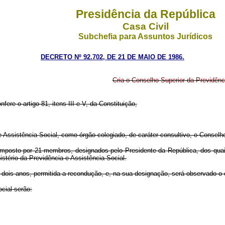
Presidência da República
Casa Civil
Subchefia para Assuntos Jurídicos
DECRETO Nº 92.702, DE 21 DE MAIO DE 1986.
Cria o Conselho Superior da Previdênci
fere o artigo 81, itens III e V, da Constituição,
a e Assistência Social, como órgão colegiado, de caráter consultivo, o Conselh
 composto por 21 membros, designados pelo Presidente da República, dos qua
stério da Previdência e Assistência Social.
 dois anos, permitida a recondução, e, na sua designação, será observado o c
cial serão: