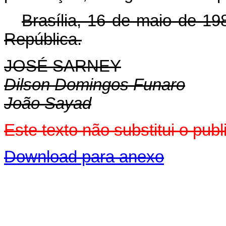
Brasília, 16 de maio de 19
República.
JOSÉ SARNEY
Dilson Domingos Funaro
João Sayad
Este texto não substitui o pu
Download para anexo