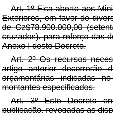
Art. 1º Fica aberto aos Mi
Exteriores, em favor de diver
de Cz$78.900.000,00 (setent
cruzados), para reforço das 
Anexo I deste Decreto.
Art. 2º Os recursos nece
artigo anterior decorrerão
orçamentárias indicadas n
montantes especificados.
Art. 3º Este Decreto e
publicação, revogadas as disp