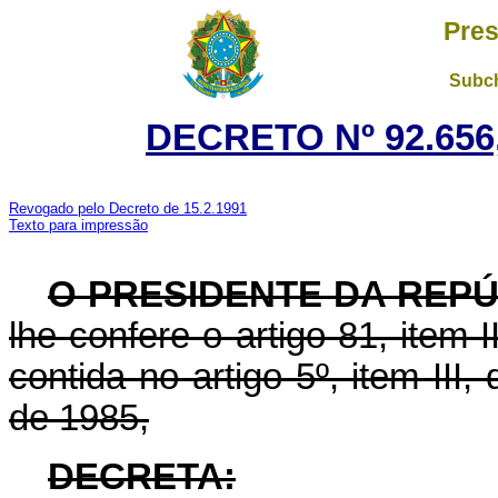
Pres
Subch
DECRETO Nº 92.656,
Revogado pelo Decreto de 15.2.1991
Texto para impressão
O PRESIDENTE DA REP
lhe confere o artigo 81, item I
contida no artigo 5º, item III
de 1985,
DECRETA: