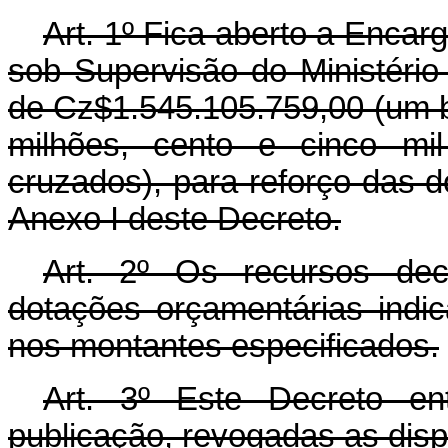
Art. 1º Fica aberto a Encar
sob Supervisão do Ministério
de Cz$1.545.105.759,00 (um b
milhões, cento e cinco mi
cruzados), para reforço das 
Anexo I deste Decreto.
Art. 2º Os recursos dec
dotações orçamentárias indi
nos montantes especificados.
Art. 3º Este Decreto e
publicação, revogadas as disp