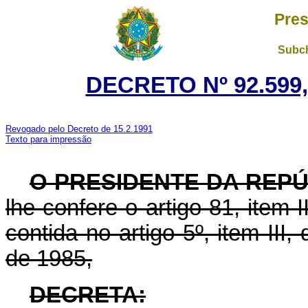
Pres
Subch
DECRETO Nº 92.599,
Revogado pelo Decreto de 15.2.1991
Texto para impressão
O PRESIDENTE DA REP
lhe confere o artigo 81, item I
contida no artigo 5º, item III
de 1985,
DECRETA: