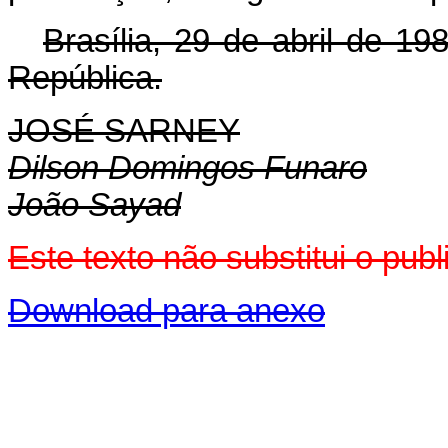
Brasília, 29 de abril de 1
República.
JOSÉ SARNEY
Dilson Domingos Funaro
João Sayad
Este texto não substitui o pu
Download para anexo