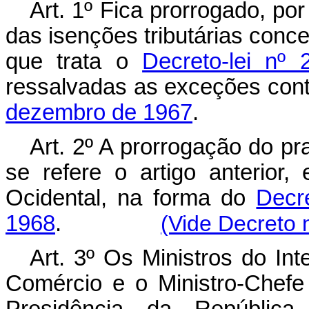
Art
. 1º Fica prorrogado, po
das isenções tributárias con
que trata o
Decreto-lei nº
ressalvadas as exceções con
dezembro de 1967
.
Art
. 2º A prorrogação do pr
se refere o artigo anterior
Ocidental, na forma do
Decr
1968
.
(Vide Decreto 
Art
. 3º Os Ministros do Int
Comércio e o Ministro-Chefe
Presidência da República 