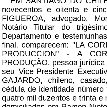
EM SANTIAGO DO CHILE, a
novecentos e oitenta e ci
FIGUEROA, advogado, Mora
Notário Titular do trigési
Departamento e testemunhas
final, comparecem: "LA 
PRODUCCION" - A CO
PRODUÇÃO, pessoa jurídica de
seu Vice-Presidente Exec
GAJARDO, chileno, casado, 
cédula de identidade número 
quatro mil duzentos e trinta e
domiciliados em Ramon Nieto