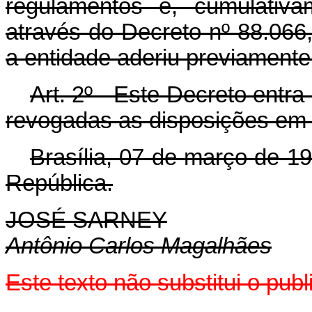
regulamentos e, cumulativa
através do Decreto nº 88.066,
a entidade aderiu previamente
Art. 2º - Este Decreto entr
revogadas as disposições em 
Brasília, 07 de março de 1
República.
JOSÉ SARNEY
Antônio Carlos Magalhães
Este texto não substitui o pu