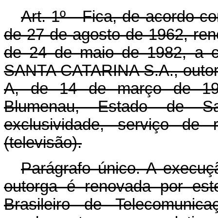
Art. 1º - Fica, de acordo co
de 27 de agosto de 1962, reno
de 24 de maio de 1982, a
SANTA CATARINA S.A., outorg
A, de 14 de março de 196
Blumenau, Estado de Sa
exclusividade, serviço de
(televisão).
Parágrafo único. A execuçã
outorga é renovada por est
Brasileiro de Telecomunic