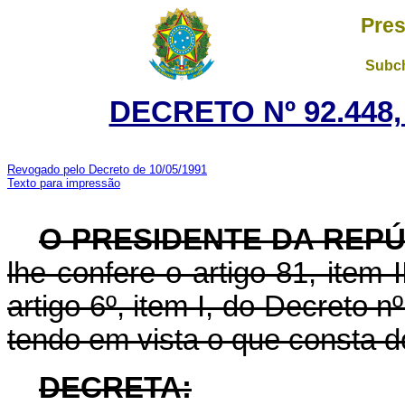
Pres
Subch
DECRETO Nº 92.448,
Revogado pelo Decreto de 10/05/1991
Texto para impressão
O PRESIDENTE DA REP
lhe confere o artigo 81, item 
artigo 6º, item I, do Decreto n
tendo em vista o que consta 
DECRETA: